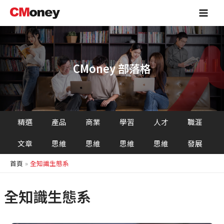
跳
Main
至
Men
主
要
內
容
CMoney 部落格
精選
產品
商業
學習
人才
職涯
文章
思維
思維
思維
思維
發展
首頁
全知識生態系
全知識生態系