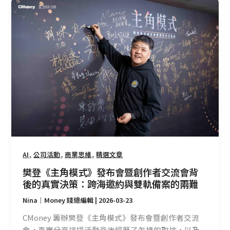
樊
登
《主
角
模
式》
發
布
會
暨
創
作
者
,
,
,
AI
公司活動
商業思維
精選文章
交
樊登《主角模式》發布會暨創作者交流會背
流
後的真實決策：跨海邀約與雙軌備案的兩難
會
Nina｜Money 錢總編輯
|
2026-03-23
背
後
CMoney 籌辦樊登《主角模式》發布會暨創作者交流
的
會，真實分享這場活動背後經歷了怎樣的取捨，以及