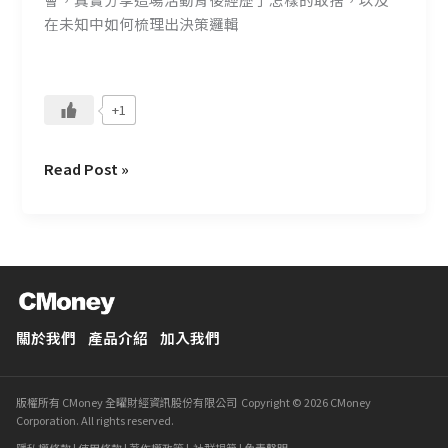
真
在未知中如何梳理出決策邏輯
實
決
策：
+1
跨
海
邀
Read Post »
約
與
雙
軌
備
案
的
關於我們
產品介紹
加入我們
兩
難
版權所有 CMoney 全曜財經資訊股份有限公司 Copyright © 2026 CMoney
Corporation. All rights reserved.
隱私權條款
|
使用條款
|
著作權政策
|
社群規範
|
免責聲明