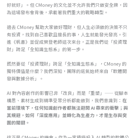
好就好」。但 CMoney 的文化並不允許我們只做安全牌，因
為這場發布會背後，承載著我們重大的戰略轉型。
過去 CMoney 幫助大家做好理財，但人生必須做的決策不只
有投資，找到自己喜歡且擅長的事，人生就能發光發亮。引
進《帆書》並促成樊登老師這次來台，正是我們從「投資理
財」跨足「全知識生態系」的第一步。
既然要從「投資理財」跨足「全知識生態系」，CMoney 的
獨特價值是什麼？我們深知，團隊的底氣始終來自「軟體開
發與數據分析」。
AI 對內容創作的影響已非「改良」而是「重塑」—— 從腳本
構思、素材生成到精準受眾分析都能做到，我們意識到：
在
當前環境下，任何知識創作者都無法避開 AI 帶來的衝擊；與
其規避，如何「深度應用」並轉化為生產力，才是生存與突
圍的關鍵。
這正是 CMoney 的機會。作為一家積極投入 AI 轉型的軟體公