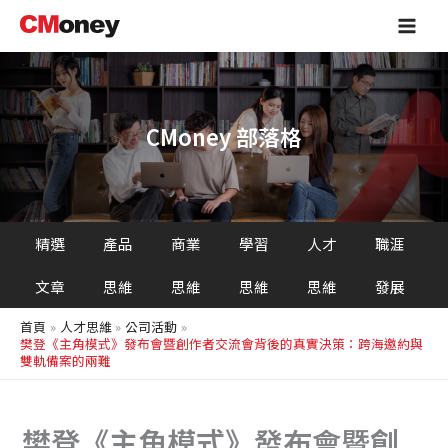
搜
跳
Main
尋
至
Men
主
要
內
容
CMoney 部落格
精選
產品
商業
學習
人才
職涯
文章
思維
思維
思維
思維
發展
首頁
人才思維
公司活動
樊登《主角模式》發布會暨創作者交流會背後的真實決策：跨海邀約與
雙軌備案的兩難
樊登《主角模式》發布會暨創