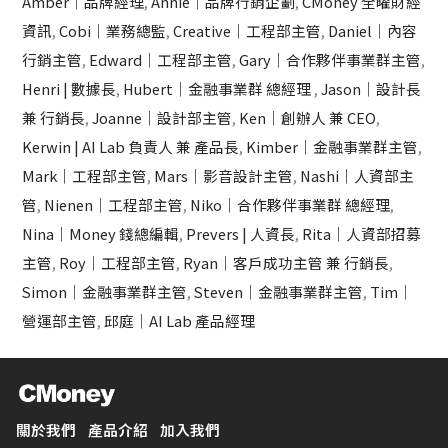
Amber｜品牌經理
,
Annie｜品牌行銷企劃
,
CMoney 全曜財經
資訊
,
Cobi｜業務總監
,
Creative｜工程部主管
,
Daniel｜內容
行銷主管
,
Edward｜工程部主管
,
Gary｜合作夥伴事業群主管
,
Henri | 數據長
,
Hubert｜金融事業群 總經理
,
Jason｜設計長
兼 行銷長
,
Joanne｜設計部主管
,
Ken｜創辦人 兼 CEO
,
Kerwin | AI Lab 負責人 兼 產品長
,
Kimber｜金融事業群主管
,
Mark｜工程部主管
,
Mars｜影音設計主管
,
Nashi｜人資部主
管
,
Nienen｜工程部主管
,
Niko｜合作夥伴事業群 總經理
,
Nina｜Money 錢總編輯
,
Prevers | 人資長
,
Rita｜人資部招募
主管
,
Roy｜工程部主管
,
Ryan｜客戶成功主管 兼 行銷長
,
Simon｜金融事業群主管
,
Steven｜金融事業群主管
,
Tim｜
營運部主管
,
邱庭｜AI Lab 產品經理
關於我們
產品介紹
加入我們