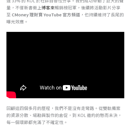
達 33% 的 KOL 於社群自發性分享。我們成功帶動了巨大的聲
量，不僅新書衝上
博客來
暢銷榜冠軍，後續將活動影片分享
至
CMoney 理財寶 YouTube 官方頻道
，也持續維持了長尾的
曝光效應。
回顧這四個多月的歷程，我們不是沒有走彎路。從雙軌備案
的資源分散、場勘與製作的倉促，到 KOL 邀約的懸而未決，
每一個環節都充滿了不確定性。