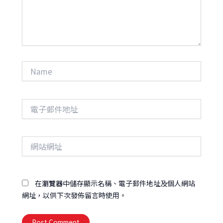
內
容...
Name
電
子
郵
件
網
地
站
址
網
址
在
瀏覽器
中儲存顯示名稱、電子郵件地址及個人網站
網址，以供下次發佈留言時使用。