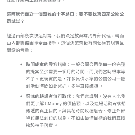
這時我們面對一個艱難的十字路口：要不要找第四家公關公
司試試？
經過內部幾次快速討論，我們決定放棄尋找外部代理，轉而
由內部籌備團隊全面接手。這個決策背後有兩個極其現實且
關鍵的考量：
時間成本的零容錯率
：一般公關公司準備一份完整
的提案至少需要一個月的時間，而我們當時根本等
不了。更現實的是，許多具備水準的公關公司一聽
到活動時間如此緊迫，多半直接婉拒 。
靈魂的轉譯者無可取代
：我們意識到，沒有人比我
們更了解 CMoney 的價值觀，以及這場活動背後想
傳遞的真正目的。與其花時間反覆磨合、修正外部
單位無法到位的規劃，不如由最懂目標的我們直接
擼起袖子落實 。