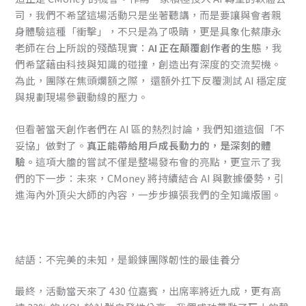
司，我們不希望這場活動只是坐著聽講，而是要讓與會者親
身體驗這種「衝擊」，不只是為了吸睛，更是具象化蔡康永
老師在台上所說的殘酷現實：
AI 正在顛覆創作者的生態
，我
們希望藉由科技與知識的碰撞，創造出有深度的交流契機。
為此，團隊在焦頭爛額之際， 還額外扛下反覆測試 AI 穩定度
與規劃現場參觀動線的壓力。
但看著當天創作者們在 AI 區的熱烈討論，我們知道這個「不
妥協」做對了。
真正能帶給用戶成長動力的，是深刻的體
驗。
這項大膽的嘗試不僅是整場發布會的亮點，更宣示了我
們的下一步：未來，CMoney 將持續結合 AI 與數據優勢，引
進海內外頂尖大師的內容，一步步擴張我們的全知識版圖。
結語：不完美的未知，是鍛鍊團隊韌性的最佳養分
最終，活動當天來了 430 位嘉賓，出席率將近九成，更有高