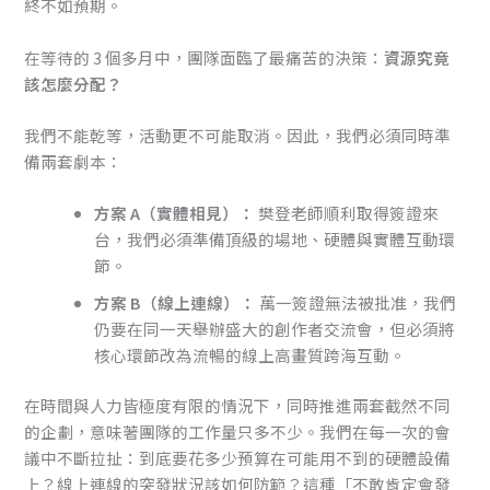
終不如預期。
在等待的 3 個多月中，團隊面臨了最痛苦的決策：
資源究竟
該怎麼分配？
我們不能乾等，活動更不可能取消。因此，我們必須同時準
備兩套劇本：
方案 A（實體相見）：
樊登老師順利取得簽證來
台，我們必須準備頂級的場地、硬體與實體互動環
節。
方案 B（線上連線）：
萬一簽證無法被批准，我們
仍要在同一天舉辦盛大的創作者交流會，但必須將
核心環節改為流暢的線上高畫質跨海互動。
在時間與人力皆極度有限的情況下，同時推進兩套截然不同
的企劃，意味著團隊的工作量只多不少。我們在每一次的會
議中不斷拉扯：到底要花多少預算在可能用不到的硬體設備
上？線上連線的突發狀況該如何防範？這種「不敢肯定會發