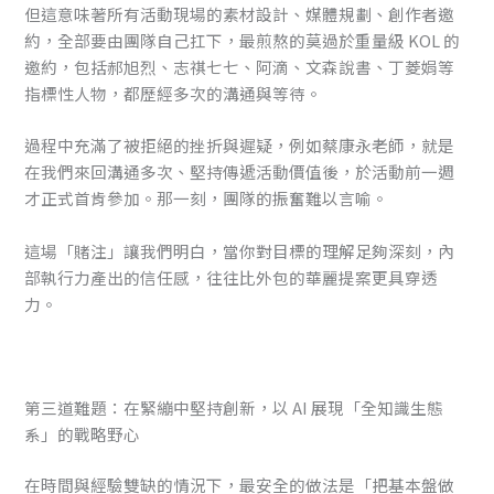
但這意味著所有活動現場的素材設計、媒體規劃、創作者邀
約，全部要由團隊自己扛下，最煎熬的莫過於重量級 KOL 的
邀約，包括郝旭烈、志祺七七、阿滴、文森說書、丁菱娟等
指標性人物，都歷經多次的溝通與等待。
過程中充滿了被拒絕的挫折與遲疑，例如蔡康永老師，就是
在我們來回溝通多次、堅持傳遞活動價值後，於活動前一週
才正式首肯參加。那一刻，團隊的振奮難以言喻。
這場「賭注」讓我們明白，當你對目標的理解足夠深刻，內
部執行力產出的信任感，往往比外包的華麗提案更具穿透
力。
第三道難題：在緊繃中堅持創新，以 AI 展現「全知識生態
系」的戰略野心
在時間與經驗雙缺的情況下，最安全的做法是「把基本盤做