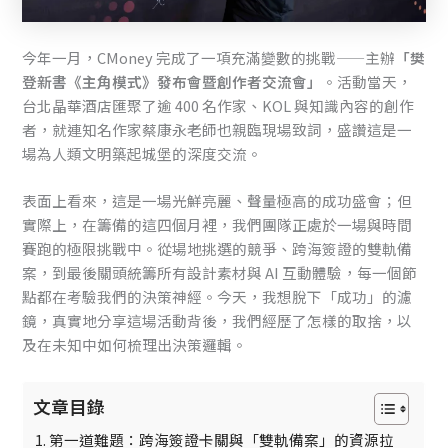
今年一月，CMoney 完成了一項充滿變數的挑戰——主辦
「樊
登新書《主角模式》發布會暨創作者交流會」
。活動當天，
台北晶華酒店匯聚了逾 400 名作家、KOL 與知識內容的創作
者，就連知名作家蔡康永老師也親臨現場致詞，盛讚這是一
場為人類文明築起城堡的深度交流。
表面上看來，這是一場光鮮亮麗、聲量極高的成功盛會；但
實際上，在籌備的這四個月裡，我們團隊正處於一場與時間
賽跑的極限挑戰中。從場地挑選的競爭、跨海簽證的雙軌備
案，到最後關頭統籌所有設計素材與 AI 互動體驗，每一個節
點都在考驗我們的決策神經。今天，我想脫下「成功」的濾
鏡，真實地分享這場活動背後，我們經歷了怎樣的取捨，以
及在未知中如何梳理出決策邏輯。
文章目錄
第一道難題：跨海簽證卡關與「雙軌備案」的資源拉