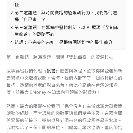
扯
第二道難題：與時間賽跑的極限執行力，我們為何選
擇「自己來」？
第三道難題：在緊繃中堅持創新，以 AI 展現「全知識
生態系」的戰略野心
結語：不完美的未知，是鍛鍊團隊韌性的最佳養分
第一道難題：跨海簽證卡關與「雙軌備案」的資源拉扯
故事要從我們代理《
帆書
》聽書與課程，並取得樊登老師新
書繁體中文版權說起。當時，我們內部下了一個極具野心的
目標：邀請樊登老師親自來台，藉此拉高他在台灣的知名
度，並擴大 CMoney 在知識內容領域的影響力。
然而，最大的阻礙在於我們「完全沒有」主辦此類大型實體
活動的經驗，而大環境的變數更讓我們措手不及。在兩岸關
係緊張的前提下，邀約樊登老師來台的行政程序異常繁瑣。
我們接洽了三個不同的單位，四處奔走尋求協助，進度卻始