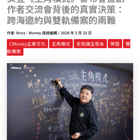
作者交流會背後的真實決策：
跨海邀約與雙軌備案的兩難
作者:
Nina｜Money 錢總編輯
/
2026 年 3 月 23 日
CMoney企業文化
主角模式
全知識生態系
樊登
雙
軌備案