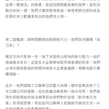
生哪一種情況」的焦慮，是這段期間最真實的寫照。直到活
動日的前一週，我們才驚險取得核准，樊登老師也順利成為
近兩年來少數獲准來台的指標性人物。
第二道難題：與時間賽跑的極限執行力，我們為何選擇「自
己來」？
確定方向只是第一步，接下來是排山倒海的執行壓力。由於
適逢歲末年初，正是各大企業舉辦尾牙與春酒的旺季，我們
必須在極度壓縮的時間內與各大企業搶檔期，頻繁地進行實
體場勘。
此外，我們面臨了公關單位的重大抉擇。雖然密集安排了三
次公關公司的提報，但在距離活動僅剩一個半月時，我們發
現外部提案始終無法精準契合我們對於這場「創作者交流
會」的深度想像，例如如何凸顯華人知識創作者的交流、AI
在創作應用上的真實樣態等。