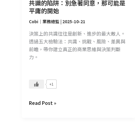
能
共識的陷阱：別急著同意，那可能是
是
平庸的開始
平
Cobi｜業務總監
|
2025-10-21
庸
的
決策上的共識往往是創新、進步的最大敵人。
開
透過五大檢驗法：共識、挑戰、風險、差異與
始
前瞻，帶你建立真正的商業思維與決策判斷
力。
+1
Read Post »