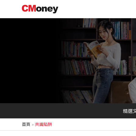
跳
至
主
要
內
容
精選
首頁
共識陷阱