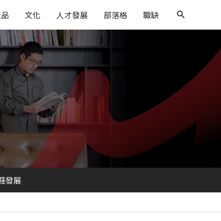
搜
產品
文化
人才發展
部落格
職缺
尋
涯發展