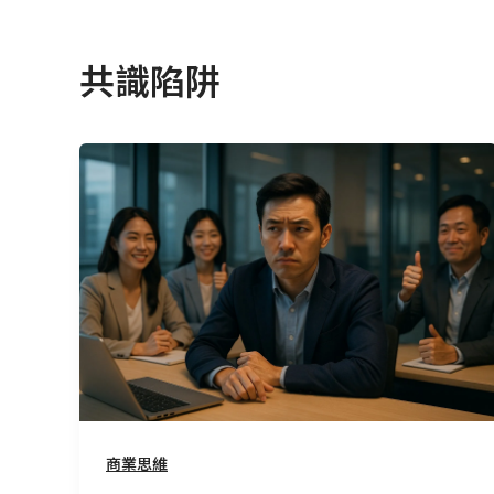
共識陷阱
共
識
的
陷
阱：
別
急
著
同
意，
那
商業思維
可