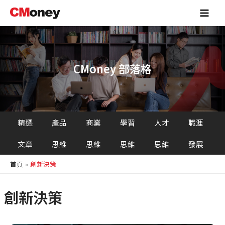
跳
Main
至
Men
主
要
內
容
CMoney 部落格
精選
產品
商業
學習
人才
職涯
文章
思維
思維
思維
思維
發展
首頁
創新決策
創新決策