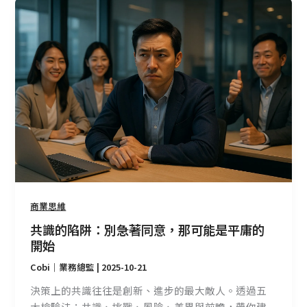
共
識
的
陷
阱：
別
急
著
同
意，
那
可
能
商業思維
是
共識的陷阱：別急著同意，那可能是平庸的
平
開始
庸
Cobi｜業務總監
|
2025-10-21
的
開
決策上的共識往往是創新、進步的最大敵人。透過五
始
大檢驗法：共識、挑戰、風險、差異與前瞻，帶你建