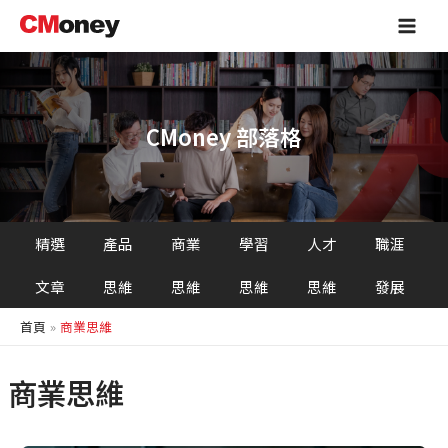
跳
Main
至
Men
主
要
內
容
CMoney 部落格
精選
產品
商業
學習
人才
職涯
文章
思維
思維
思維
思維
發展
首頁
商業思維
商業思維