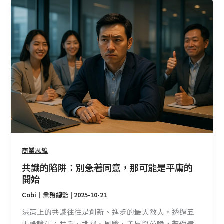
共
識
的
陷
阱：
別
急
著
同
意，
那
可
能
商業思維
是
共識的陷阱：別急著同意，那可能是平庸的
平
開始
庸
Cobi｜業務總監
|
2025-10-21
的
開
決策上的共識往往是創新、進步的最大敵人。透過五
始
大檢驗法：共識、挑戰、風險、差異與前瞻，帶你建