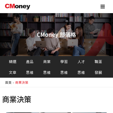
跳
Main
至
Men
主
要
內
容
CMoney 部落格
精選
產品
商業
學習
人才
職涯
文章
思維
思維
思維
思維
發展
首頁
商業決策
商業決策