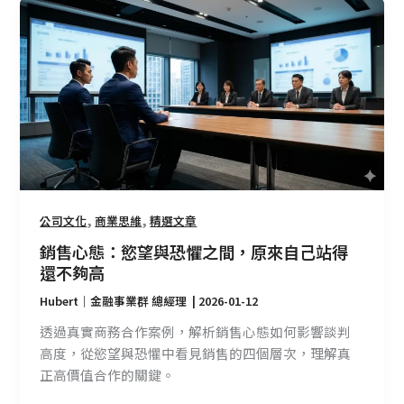
銷
售
心
態：
慾
望
與
恐
懼
之
,
,
公司文化
商業思維
精選文章
間，
原
銷售心態：慾望與恐懼之間，原來自己站得
來
還不夠高
自
Hubert｜金融事業群 總經理
|
2026-01-12
己
透過真實商務合作案例，解析銷售心態如何影響談判
站
高度，從慾望與恐懼中看見銷售的四個層次，理解真
得
正高價值合作的關鍵。
還
不