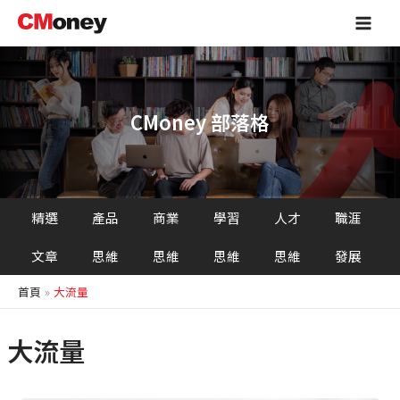
跳
Main
至
Men
主
要
內
容
CMoney 部落格
精選
產品
商業
學習
人才
職涯
文章
思維
思維
思維
思維
發展
首頁
大流量
大流量