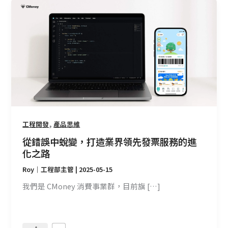
從
錯
誤
中
蛻
變，
打
造
業
界
,
工程開發
產品思維
領
先
從錯誤中蛻變，打造業界領先發票服務的進
發
化之路
票
Roy｜工程部主管
|
2025-05-15
服
我們是 CMoney 消費事業群，目前旗 […]
務
的
進
化