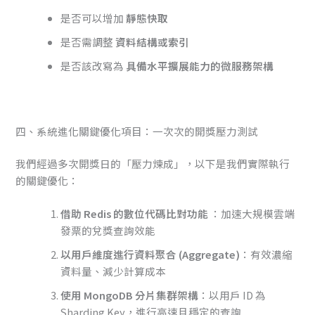
是否可以增加
靜態快取
是否需調整
資料結構或索引
是否該改寫為
具備水平擴展能力的微服務架構
四、系統進化關鍵優化項目：一次次的開獎壓力測試
我們經過多次開獎日的「壓力煉成」，以下是我們實際執行
的關鍵優化：
借助 Redis 的數位代碼比對功能
：加速大規模雲端
發票的兌獎查詢效能
以用戶維度進行資料聚合 (Aggregate)
：有效濃縮
資料量、減少計算成本
使用 MongoDB 分片集群架構
：以用戶 ID 為
Sharding Key，進行高速且穩定的查詢