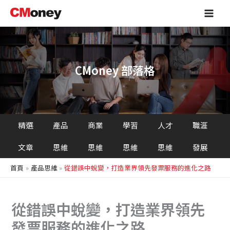
搜
跳
Main
尋
至
Men
主
要
內
容
CMoney 部落格
精選
產品
商業
學習
人才
職涯
文章
思維
思維
思維
思維
發展
首頁
產品思維
從錯誤中蛻變，打造業界領先發票服務的進化之路
從錯誤中蛻變，打造業界領先
發票服務的進化之路