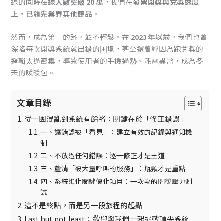
線的
同時在線人數突破 20 萬
，我們在
發票開獎與兌獎速度
上，已領先業界其他競品
。
然而，成為第一的路，並不輕鬆。在
2023 年以前
，我們也曾
深陷每次開獎系統就出錯的困境，甚至還曾經因為跑兌獎的
邏輯太過密集，導致使用者的手機過熱、耗電異常，成為冬
天的暖暖包。
文章目錄
從一團混亂到系統有餘裕：關鍵在於「修正錯誤」
一、讓錯誤被「看見」：建立有效的記錄與通知機
制
二、不放過任何錯誤：逐一修正才是王道
三、釐清「被大量呼叫的服務」：瓶頸才是重點
四、系統進化關鍵優化項目：一次次的開獎壓力測
試
這不是終點，而是另一段旅程的起點
Last but not least：歡迎與我們一起挑戰頂尖系統