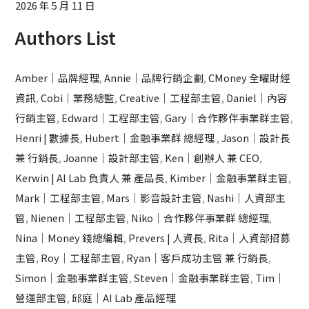
2026 年 5 月 11 日
Authors List
Amber｜品牌經理
,
Annie｜品牌行銷企劃
,
CMoney 全曜財經
資訊
,
Cobi｜業務總監
,
Creative｜工程部主管
,
Daniel｜內容
行銷主管
,
Edward｜工程部主管
,
Gary｜合作夥伴事業群主管
,
Henri | 數據長
,
Hubert｜金融事業群 總經理
,
Jason｜設計長
兼 行銷長
,
Joanne｜設計部主管
,
Ken｜創辦人 兼 CEO
,
Kerwin | AI Lab 負責人 兼 產品長
,
Kimber｜金融事業群主管
,
Mark｜工程部主管
,
Mars｜影音設計主管
,
Nashi｜人資部主
管
,
Nienen｜工程部主管
,
Niko｜合作夥伴事業群 總經理
,
Nina｜Money 錢總編輯
,
Prevers | 人資長
,
Rita｜人資部招募
主管
,
Roy｜工程部主管
,
Ryan｜客戶成功主管 兼 行銷長
,
Simon｜金融事業群主管
,
Steven｜金融事業群主管
,
Tim｜
營運部主管
,
邱庭｜AI Lab 產品經理