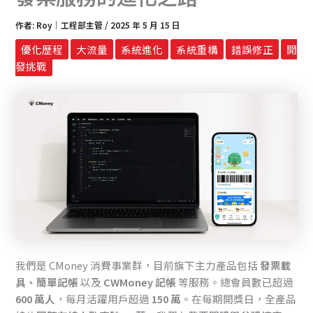
作者:
Roy｜工程部主管
/
2025 年 5 月 15 日
優化歷程
大流量
系統進化
系統重構
錯誤修正
開
發挑戰
我們是 CMoney 消費事業群，目前旗下主力產品包括
發票載
具、簡單記帳
以及
CWMoney 記帳
等服務。總會員數已超過
600 萬人
，每月活躍用戶超過
150 萬
。在每期開獎日，全產品