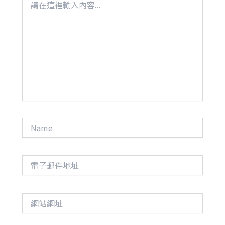
在
這
裡
輸
入
內
容...
Name
電
子
郵
件
網
地
站
址
網