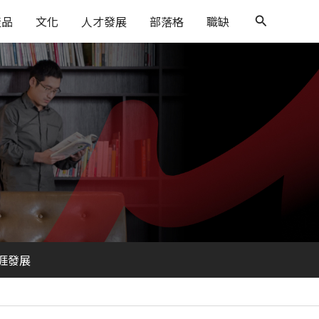
搜
產品
文化
人才發展
部落格
職缺
尋
涯發展