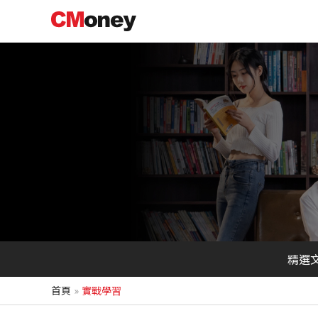
跳
至
主
要
內
容
精選
首頁
實戰學習