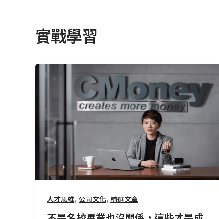
實戰學習
不
是
名
校
畢
業
也
沒
關
係，
這
,
,
人才思維
公司文化
精選文章
些
不是名校畢業也沒關係，這些才是成