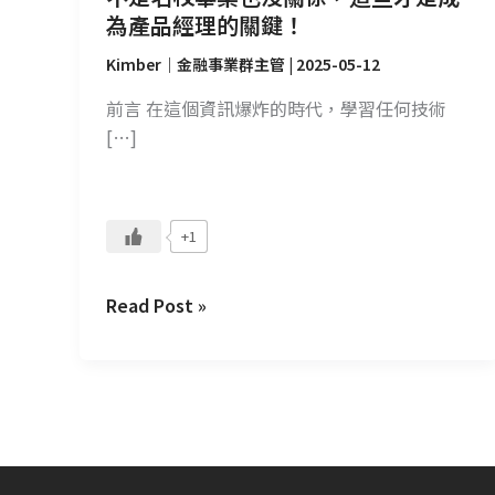
才
為產品經理的關鍵！
是
成
Kimber｜金融事業群主管
|
2025-05-12
為
前言 在這個資訊爆炸的時代，學習任何技術
產
[…]
品
經
理
的
+1
關
鍵！
Read Post »