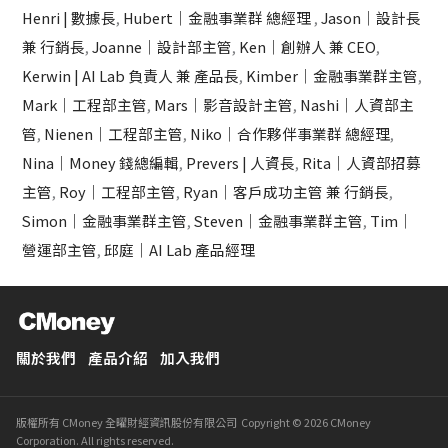
Henri | 數據長
,
Hubert｜金融事業群 總經理
,
Jason｜設計長
兼 行銷長
,
Joanne｜設計部主管
,
Ken｜創辦人 兼 CEO
,
Kerwin | AI Lab 負責人 兼 產品長
,
Kimber｜金融事業群主管
,
Mark｜工程部主管
,
Mars｜影音設計主管
,
Nashi｜人資部主
管
,
Nienen｜工程部主管
,
Niko｜合作夥伴事業群 總經理
,
Nina｜Money 錢總編輯
,
Prevers | 人資長
,
Rita｜人資部招募
主管
,
Roy｜工程部主管
,
Ryan｜客戶成功主管 兼 行銷長
,
Simon｜金融事業群主管
,
Steven｜金融事業群主管
,
Tim｜
營運部主管
,
邱庭｜AI Lab 產品經理
關於我們
產品介紹
加入我們
版權所有 CMoney 全曜財經資訊股份有限公司 Copyright © 2026 CMoney
Corporation. All rights reserved.