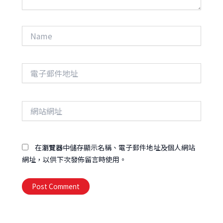
Name
電
子
郵
件
網
地
站
址
網
址
在
瀏覽器
中儲存顯示名稱、電子郵件地址及個人網站
網址，以供下次發佈留言時使用。
Alternative: