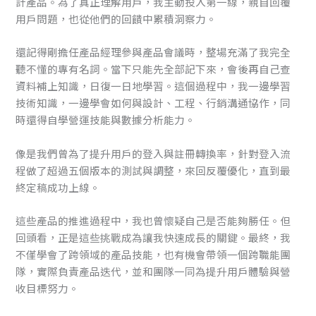
計產品。為了真正理解用戶，我主動投入第一線，親自回覆
用戶問題，也從他們的回饋中累積洞察力。
還記得剛擔任產品經理參與產品會議時，整場充滿了我完全
聽不懂的專有名詞。當下只能先全部記下來，會後再自己查
資料補上知識，日復一日地學習。這個過程中，我一邊學習
技術知識，一邊學會如何與設計、工程、行銷溝通協作，同
時還得自學營運技能與數據分析能力。
像是我們曾為了提升用戶的登入與註冊轉換率，針對登入流
程做了超過五個版本的測試與調整，來回反覆優化，直到最
終定稿成功上線。
這些產品的推進過程中，我也曾懷疑自己是否能夠勝任。但
回頭看，正是這些挑戰成為讓我快速成長的關鍵。最終，我
不僅學會了跨領域的產品技能，也有機會帶領一個跨職能團
隊，實際負責產品迭代，並和團隊一同為提升用戶體驗與營
收目標努力。