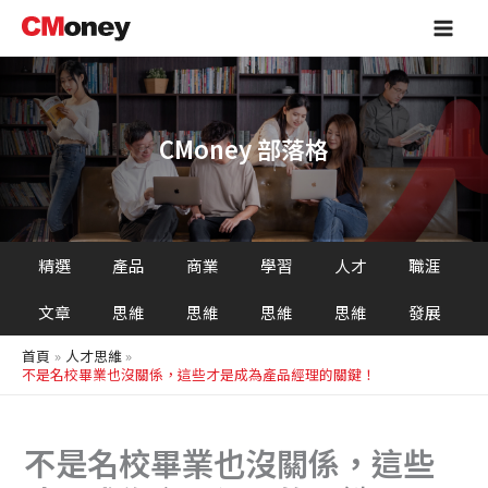
搜
跳
Main
尋
至
Men
主
要
內
容
CMoney 部落格
精選
產品
商業
學習
人才
職涯
文章
思維
思維
思維
思維
發展
首頁
人才思維
不是名校畢業也沒關係，這些才是成為產品經理的關鍵！
不是名校畢業也沒關係，這些