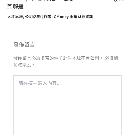
架解題
人才思維
,
公司活動
| 作者:
CMoney 全曜財經資訊
發佈留言
發佈留言必須填寫的電子郵件地址不會公開。
必填欄
位標示為
*
請
在
這
裡
輸
入
內
容...