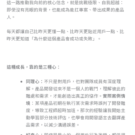
這一路推動我向前的核心信念，就是挑戰極限、自我超越：
即使沒有亮眼的背景，也能成為能扛專案、帶出成果的產品
人。
每天都讓自己比昨天更懂一點、比昨天更貼近用戶一點、比
昨天更知道「為什麼這個產品會成功或失敗」。
這種成長，靠的是三種心：
同理心：
不只是對用戶，也對團隊成員有深度理
解。產品開發從來不是一個人的戰鬥，理解彼此的
難處和需求，才能創造出真正的協作。
實際案例情
境
：某項產品初期在執行某次需求時誤判了開發難
度，導致工程師超時加班。那次的經驗讓我開始主
動學習部分技術評估，也學會用開發語言去翻譯產
品需求，以減少溝通誤差。
好奇心：
即使是最小的一個用戶行為改變，都值得