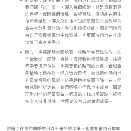
我們問「為什麼」，深入每個細節，就是累積洞見
的過程。
實際案例情境
：曾經發現一個功能在週末
使用量激增，深入分析後才知道是因為某篇教學文
章在社群引發討論，導流到這個功能，因此開始鍛
鍊自己從數據異常中找靈感，也更關注用戶在什麼
情境下會產生需求。
耐心：
產品開發就跟競賽一樣時常會面臨失敗，如
何從數據、回饋、實驗，慢慢收集慢慢驗證，這過
程需要沉得住氣，也需要相信時間的力量。
實際案
例情境：
過往為了提升營收目標，嘗試過推動用戶
升級會觸發的彈窗，結果轉換率反而下降。在一開
始感到挫折之後，我們選擇不怪罪也不放棄，而是
回到用戶旅程重看每一個環節、找出阻礙點。經過
多次 A/B 測試後，才逐漸改善成效獲得成績。
結論：在我的團隊你可以不是名校出身，但要相信自己能夠