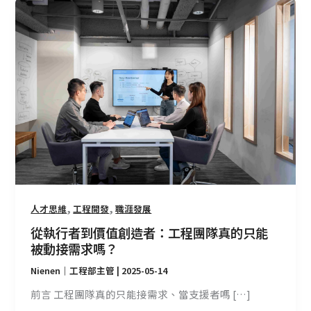
從
執
行
者
到
價
值
創
造
者：
工
程
團
,
,
人才思維
工程開發
職涯發展
隊
從執行者到價值創造者：工程團隊真的只能
真
被動接需求嗎？
的
Nienen｜工程部主管
|
2025-05-14
只
能
前言 工程團隊真的只能接需求、當支援者嗎 […]
被