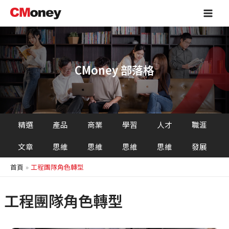
跳
Main
至
Men
主
要
內
容
CMoney 部落格
精選
產品
商業
學習
人才
職涯
文章
思維
思維
思維
思維
發展
首頁
工程團隊角色轉型
工程團隊角色轉型