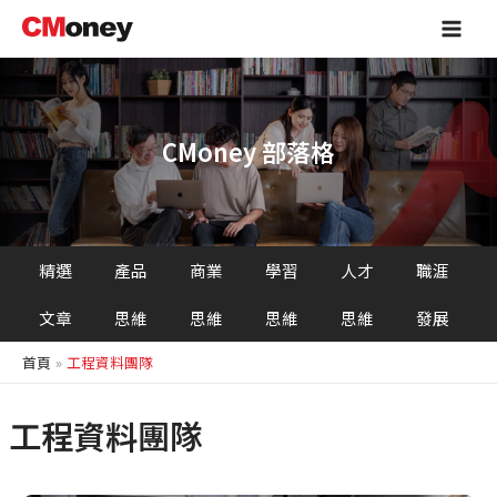
跳
Main
至
Men
主
要
內
容
CMoney 部落格
精選
產品
商業
學習
人才
職涯
文章
思維
思維
思維
思維
發展
首頁
工程資料團隊
工程資料團隊