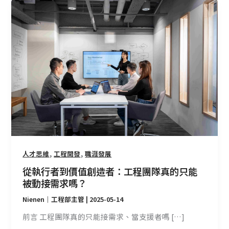
從
執
行
者
到
價
值
創
造
者：
工
程
團
,
,
人才思維
工程開發
職涯發展
隊
從執行者到價值創造者：工程團隊真的只能
真
被動接需求嗎？
的
Nienen｜工程部主管
|
2025-05-14
只
能
前言 工程團隊真的只能接需求、當支援者嗎 […]
被