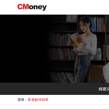
跳
至
主
要
內
容
精選
首頁
影音創作效率