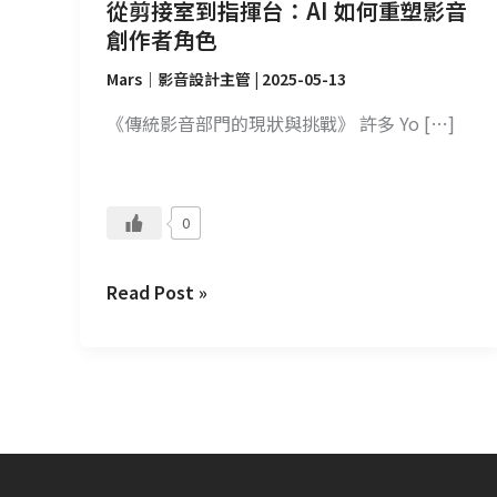
塑
從剪接室到指揮台：AI 如何重塑影音
影
創作者角色
音
Mars｜影音設計主管
|
2025-05-13
創
作
《傳統影音部門的現狀與挑戰》 許多 Yo […]
者
角
色
0
Read Post »