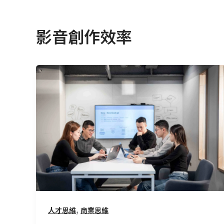
影音創作效率
從
剪
接
室
到
指
揮
台：
AI
如
何
,
人才思維
商業思維
重