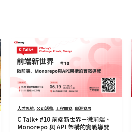
C
Talk+
#10
前
端
新
世
界
－
,
,
,
人才思維
公司活動
工程開發
職涯發展
微
C Talk+ #10 前端新世界－微前端、
前
Monorepo 與 API 架構的實戰導覽
端、