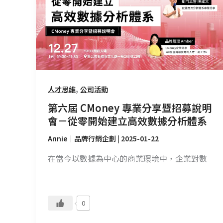
屆
CMoney
專
業
分
享
暨
,
人才思維
公司活動
招
第六屆 CMoney 專業分享暨招募說明
募
會－從零開始建立高效數據分析體系
說
明
Annie｜品牌行銷企劃
|
2025-01-22
會
在當今以數據為中心的商業環境中，企業對數
－
從
零
開
0
始