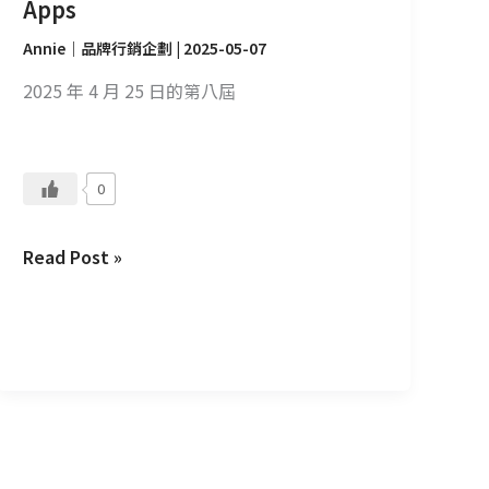
Apps
明
會
Annie｜品牌行銷企劃
|
2025-05-07
－
2025 年 4 月 25 日的第八屆
我
們
如
何
0
用
PAGEs
Read Post »
打
造
上
百
支
Apps