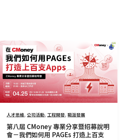
第
八
屆
CMoney
專
業
分
享
暨
,
,
,
人才思維
公司活動
工程開發
職涯發展
招
第八屆 CMoney 專業分享暨招募說明
募
會－我們如何用 PAGEs 打造上百支
說