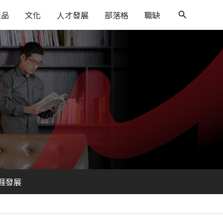
搜
產品
文化
人才發展
部落格
職缺
尋
涯發展