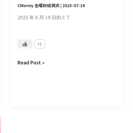
Monorepo
CMoney 全曜財經資訊
|
2025-07-16
與
2025 年 6 月 19 日的 C T
API
架
構
的
+1
實
戰
Read Post »
導
覽