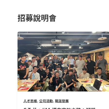
招募說明會
C
Talk+
#11
邁
向
高
效
之
路：
解
鎖
,
,
人才思維
公司活動
職涯發展
Jetpack