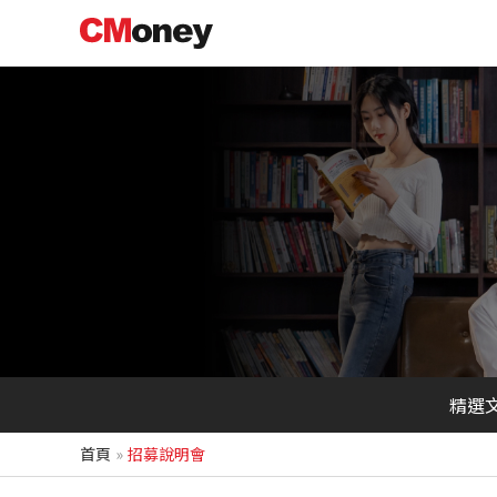
跳
至
主
要
內
容
精選
首頁
招募說明會