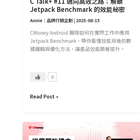
C Talk+ #11 邁向高效之路：解鎖
Benchmark
Jetpack Benchmark 的效能秘密
的
效
Annie｜品牌行銷企劃
|
2025-08-15
能
CMoney Android 團隊如何在實際工作中應用
秘
Jetpack Benchmark，帶你看懂效能背後的數
密
據邏輯與優化方法，讓產品效能顯著提升。
0
Read Post »
第
六