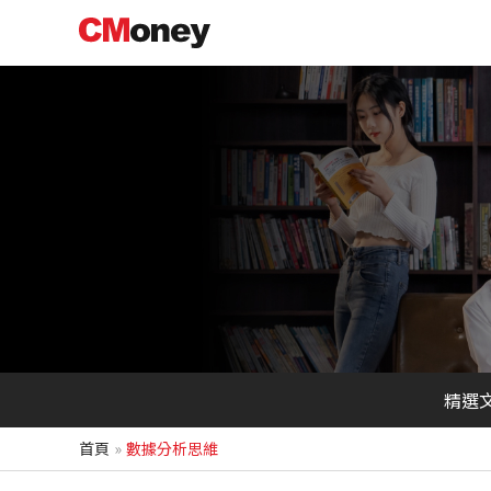
跳
至
主
要
內
容
精選
首頁
數據分析思維