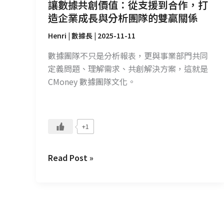
作，
讓數據共創價值：從支援到合作，打
打
造企業成長與分析團隊的雙贏關係
造
Henri | 數據長
|
2025-11-11
企
業
數據團隊不只是分析報表，更與事業部門共同
成
定義問題、理解需求、共創解決方案，這就是
長
CMoney 數據團隊文化。
與
分
析
+1
團
隊
Read Post »
的
雙
贏
關
係