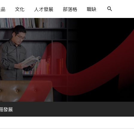
搜
產品
文化
人才發展
部落格
職缺
尋
涯發展