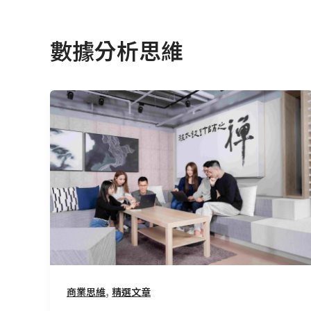
數據分析思維
讓
數
據
共
創
價
值：
從
支
援
到
,
商業思維
精選文章
合