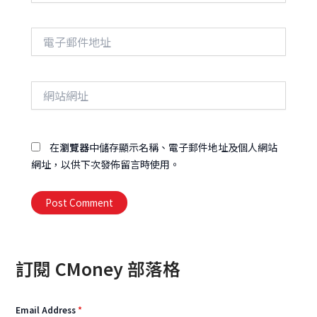
電
子
郵
件
網
地
站
址
網
址
在
瀏覽器
中儲存顯示名稱、電子郵件地址及個人網站
網址，以供下次發佈留言時使用。
Alternative:
訂閱 CMoney 部落格
Email Address
*