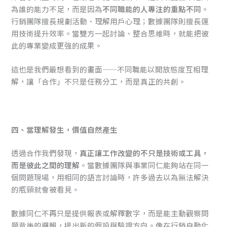
為誰的能力不足，而是因為
不同職能的人專注的重點不同
。
行銷團隊擅長規劃活動、理解用戶心理；數據團隊則擅長運
用技術提升效率。當雙方一起討論、整合思維時，就能把彼
此的專業變成更強的成果。
這也是我們最想看到的畫面——不同職能以開放態度互相理
解，讓「合作」不只是任務分工，而是真正的共創。
四、當理解發生，價值自然產生
透過合作我們發現，
真正讓工作改變的不只是技術或工具，
而是彼此之間的理解
。當數據團隊與事業同仁能夠站在同一
個問題現場，用相同的語言討論時，許多過去以為無法解決
的瓶頸就會被看見。
數據同仁不再只是提供報表或解釋數字，而是能主動觀察問
題背後的邏輯，提出新的假設與驗證方向。像在行銷自動化