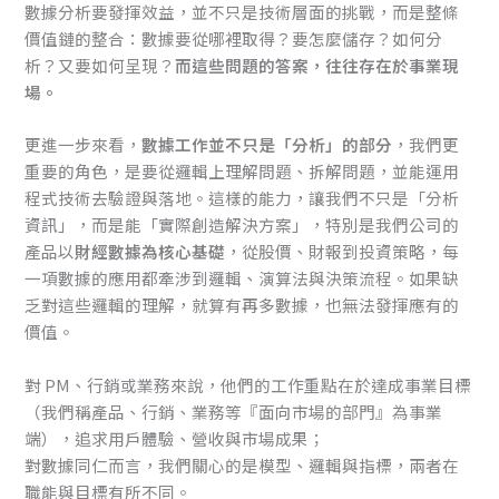
數據分析要發揮效益，並不只是技術層面的挑戰，而是整條
價值鏈的整合：數據要從哪裡取得？要怎麼儲存？如何分
析？又要如何呈現？
而這些問題的答案，往往存在於事業現
場。
更進一步來看，
數據工作並不只是「分析」的部分
，我們更
重要的角色，是要從邏輯上理解問題、拆解問題，並能運用
程式技術去驗證與落地。這樣的能力，讓我們不只是「分析
資訊」，而是能「實際創造解決方案」，特別是我們公司的
產品以
財經數據為核心基礎
，從股價、財報到投資策略，每
一項數據的應用都牽涉到邏輯、演算法與決策流程。如果缺
乏對這些邏輯的理解，就算有再多數據，也無法發揮應有的
價值。
對 PM、行銷或業務來說，他們的工作重點在於達成事業目標
（我們稱產品、行銷、業務等『面向市場的部門』為事業
端），追求用戶體驗、營收與市場成果；
對數據同仁而言，我們關心的是模型、邏輯與指標，兩者在
職能與目標有所不同。