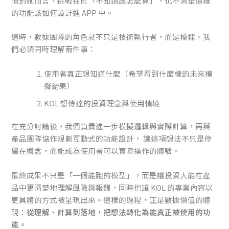
但對她而言，挑戰在於「不知道該怎麼算」，也不清楚這樣
的功能該如何設計進 APP 中。
這時，數據團隊的角色就不只是技術執行者，而是橋樑。我
們必須同時理解兩件事：
使用者真正想知道什麼（希望看到什麼樣的未來模
擬結果）
KOL 想傳達的投資理念與使用情境
在充分討論後，我們負責進一步模擬邏輯與實際計算，再與
產品團隊協作規劃互動式的功能設計， 讓這項想法不只是停
留在概念，而能成為使用者可以實際操作的體驗。
最終成果不只是「一個能跑的模型」，而是讓投資人能在產
品中更清楚地理解風險與報酬，同時也讓 KOL 的專業內容以
更具體的方式被呈現出來。這樣的過程，正是數據價值的體
現：
從理解、計算到落地，把想法轉化為能真正被使用的功
能。