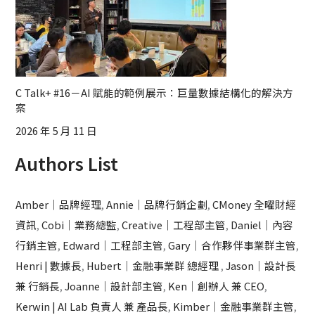
C Talk+ #16－AI 賦能的範例展示：巨量數據結構化的解決方
案
2026 年 5 月 11 日
Authors List
Amber｜品牌經理
,
Annie｜品牌行銷企劃
,
CMoney 全曜財經
資訊
,
Cobi｜業務總監
,
Creative｜工程部主管
,
Daniel｜內容
行銷主管
,
Edward｜工程部主管
,
Gary｜合作夥伴事業群主管
,
Henri | 數據長
,
Hubert｜金融事業群 總經理
,
Jason｜設計長
兼 行銷長
,
Joanne｜設計部主管
,
Ken｜創辦人 兼 CEO
,
Kerwin | AI Lab 負責人 兼 產品長
,
Kimber｜金融事業群主管
,