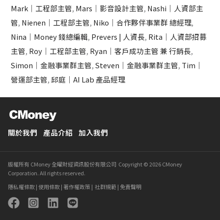
Mark｜工程部主管
,
Mars｜影音設計主管
,
Nashi｜人資部主
管
,
Nienen｜工程部主管
,
Niko｜合作夥伴事業群 總經理
,
Nina｜Money 錢總編輯
,
Prevers | 人資長
,
Rita｜人資部招募
主管
,
Roy｜工程部主管
,
Ryan｜客戶成功主管 兼 行銷長
,
Simon｜金融事業群主管
,
Steven｜金融事業群主管
,
Tim｜
營運部主管
,
邱庭｜AI Lab 產品經理
關於我們
產品介紹
加入我們
版權所有 CMoney 全曜財經資訊股份有限公司 Copyright © 2026 CMoney
Corporation. All rights reserved.
隱私權條款
|
使用條款
|
著作權政策
|
社群規範
|
免責聲明