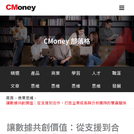
搜
跳
Main
尋
至
Men
主
要
內
容
CMoney 部落格
精選
產品
商業
學習
人才
職涯
文章
思維
思維
思維
思維
發展
首頁
商業思維
讓數據共創價值：從支援到合作，打造企業成長與分析團隊的雙贏關係
讓數據共創價值：從支援到合