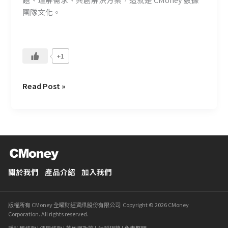
與
團隊文化。
分
析
團
+1
隊
的
雙
Read Post »
贏
關
係
關於我們
產品介紹
加入我們
版權所有 CMoney 全曜財經資訊股份有限公司 Copyright © 2026 CMoney
Corporation. All rights reserved.
隱私權條款
|
使用條款
|
著作權政策
|
社群規範
|
免責聲明