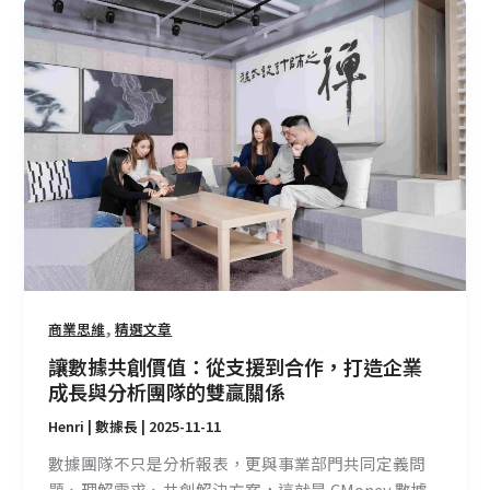
讓
數
據
共
創
價
值：
從
支
援
到
合
作，
,
商業思維
精選文章
打
讓數據共創價值：從支援到合作，打造企業
造
成長與分析團隊的雙贏關係
企
Henri | 數據長
|
2025-11-11
業
成
數據團隊不只是分析報表，更與事業部門共同定義問
長
題、理解需求、共創解決方案，這就是 CMoney 數據