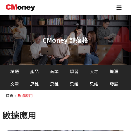
跳
Main
至
Men
主
要
內
容
CMoney 部落格
精選
產品
商業
學習
人才
職涯
文章
思維
思維
思維
思維
發展
首頁
數據應用
數據應用