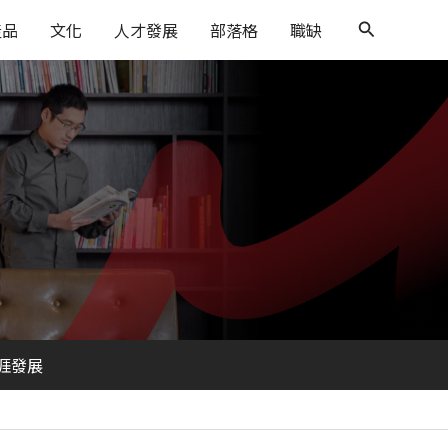
搜
產品
文化
人才發展
部落格
職缺
尋
涯發展