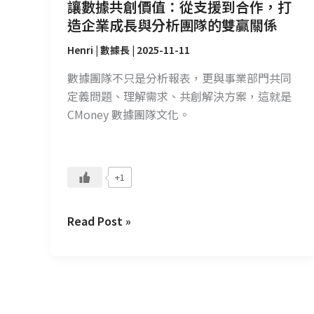
作，
讓數據共創價值：從支援到合作，打
打
造企業成長與分析團隊的雙贏關係
造
Henri | 數據長
|
2025-11-11
企
業
數據團隊不只是分析報表，更與事業部門共同
成
定義問題、理解需求、共創解決方案，這就是
長
CMoney 數據團隊文化。
與
分
析
+1
團
隊
Read Post »
的
雙
贏
關
係