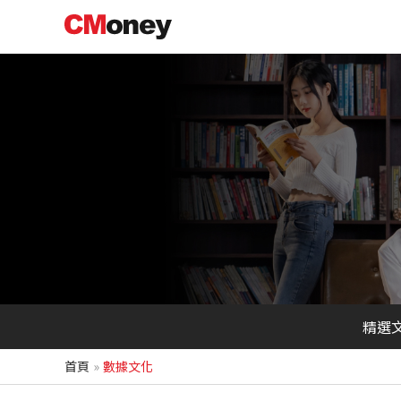
跳
至
主
要
內
容
精選
首頁
數據文化