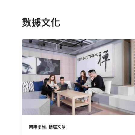
數據文化
讓
數
據
共
創
價
值：
從
支
援
到
,
商業思維
精選文章
合