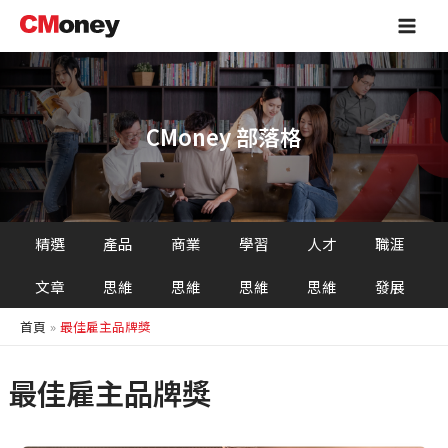
跳
Main
至
Men
主
要
內
容
CMoney 部落格
精選
產品
商業
學習
人才
職涯
文章
思維
思維
思維
思維
發展
首頁
最佳雇主品牌獎
最佳雇主品牌獎