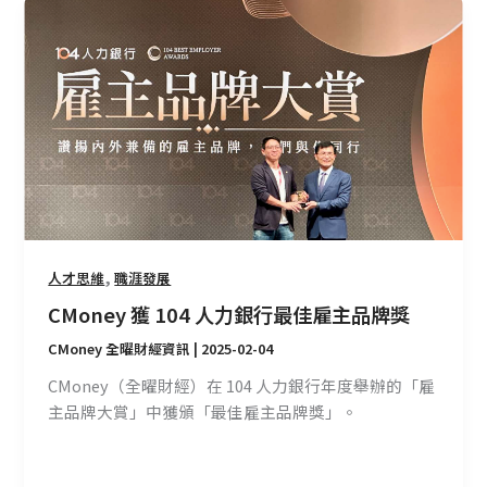
CMoney
獲
104
人
力
銀
行
最
佳
雇
主
,
人才思維
職涯發展
品
CMoney 獲 104 人力銀行最佳雇主品牌獎
牌
獎
CMoney 全曜財經資訊
|
2025-02-04
CMoney（全曜財經）在 104 人力銀行年度舉辦的「雇
主品牌大賞」中獲頒「最佳雇主品牌獎」。