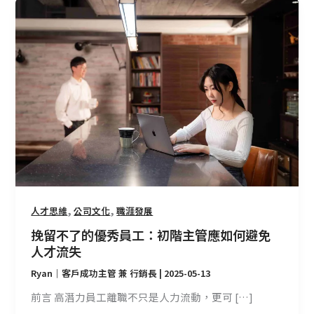
挽
留
不
了
的
優
秀
員
工：
初
階
主
管
,
,
人才思維
公司文化
職涯發展
應
挽留不了的優秀員工：初階主管應如何避免
如
人才流失
何
Ryan｜客戶成功主管 兼 行銷長
|
2025-05-13
避
免
前言 高潛力員工離職不只是人力流動，更可 […]
人