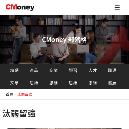
跳
Main
至
Men
主
要
內
容
CMoney 部落格
精選
產品
商業
學習
人才
職涯
文章
思維
思維
思維
思維
發展
首頁
汰弱留強
汰弱留強