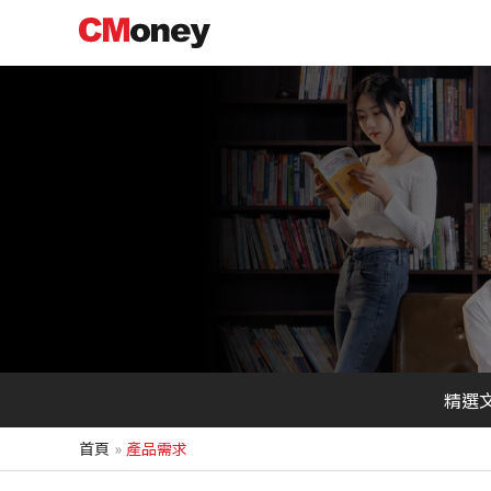
跳
至
主
要
內
容
精選
首頁
產品需求