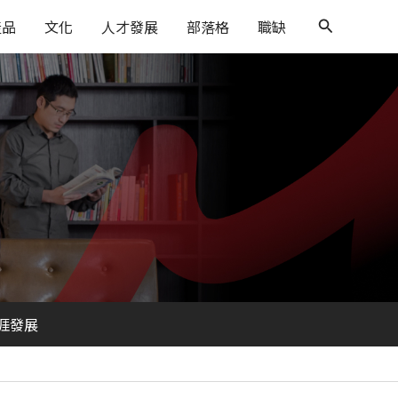
搜
產品
文化
人才發展
部落格
職缺
尋
涯發展