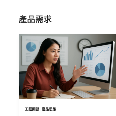
產品需求
速
度
與
穩
定
的
抉
擇：
70
分
的
,
工程開發
產品思維
現