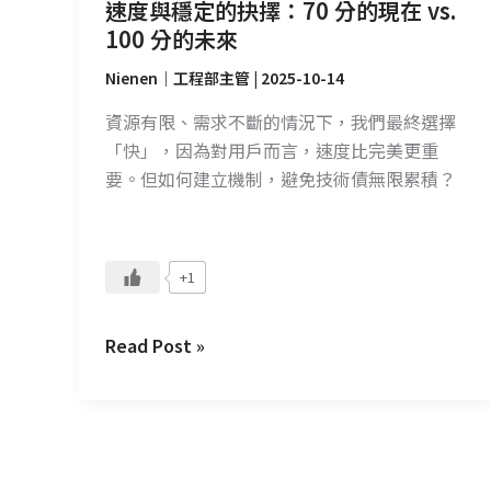
在
速度與穩定的抉擇：70 分的現在 vs.
vs.
100 分的未來
100
Nienen｜工程部主管
|
2025-10-14
分
的
資源有限、需求不斷的情況下，我們最終選擇
未
「快」，因為對用戶而言，速度比完美更重
來
要。但如何建立機制，避免技術債無限累積？
+1
Read Post »