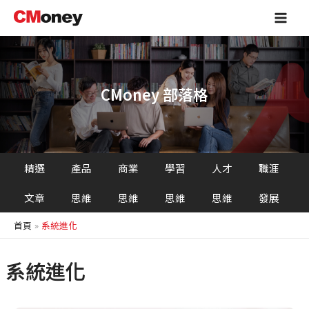
跳
Main
至
Men
主
要
內
容
CMoney 部落格
精選
產品
商業
學習
人才
職涯
文章
思維
思維
思維
思維
發展
首頁
系統進化
系統進化