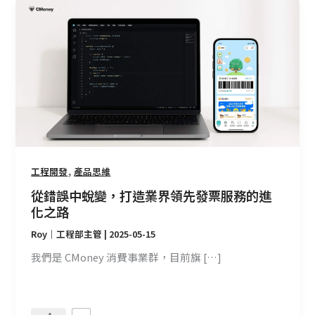
從
錯
誤
中
蛻
變，
打
造
業
界
,
工程開發
產品思維
領
先
從錯誤中蛻變，打造業界領先發票服務的進
發
化之路
票
Roy｜工程部主管
|
2025-05-15
服
我們是 CMoney 消費事業群，目前旗 […]
務
的
進
化