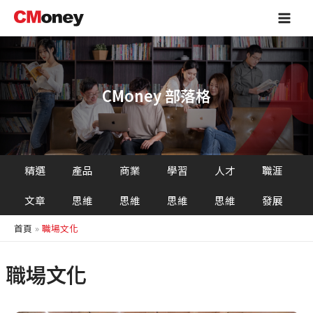
跳
Main
至
Men
主
要
內
容
CMoney 部落格
精選
產品
商業
學習
人才
職涯
文章
思維
思維
思維
思維
發展
首頁
職場文化
職場文化