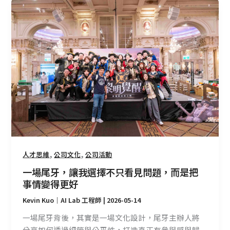
一
場
尾
牙，
讓
我
選
擇
不
只
看
見
問
,
,
人才思維
公司文化
公司活動
題，
一場尾牙，讓我選擇不只看見問題，而是把
而
事情變得更好
是
Kevin Kuo｜AI Lab 工程師
|
2026-05-14
把
事
一場尾牙背後，其實是一場文化設計，尾牙主辦人將
情
分享如何透過細節與公平性，打造真正有參與感與歸