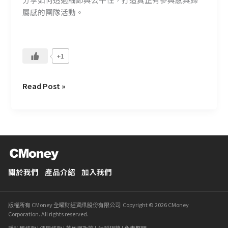
變
屬感的團隊活動。
得
更
好
+1
Read Post »
關於我們
產品介紹
加入我們
版權所有 CMoney 全曜財經資訊股份有限公司 Copyright © 2026 CMoney
Corporation. All rights reserved.
隱私權條款
|
使用條款
|
著作權政策
|
社群規範
|
免責聲明