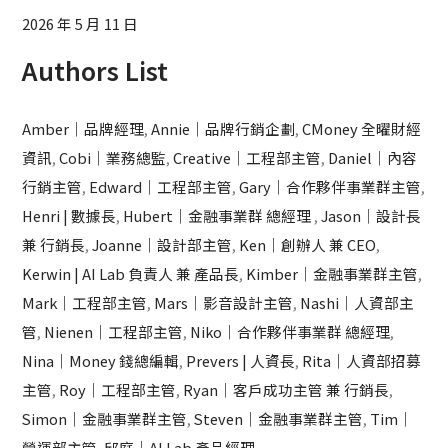
2026 年 5 月 11 日
Authors List
Amber｜品牌經理
,
Annie｜品牌行銷企劃
,
CMoney 全曜財經
資訊
,
Cobi｜業務總監
,
Creative｜工程部主管
,
Daniel｜內容
行銷主管
,
Edward｜工程部主管
,
Gary｜合作夥伴事業群主管
,
Henri | 數據長
,
Hubert｜金融事業群 總經理
,
Jason｜設計長
兼 行銷長
,
Joanne｜設計部主管
,
Ken｜創辦人 兼 CEO
,
Kerwin | AI Lab 負責人 兼 產品長
,
Kimber｜金融事業群主管
,
Mark｜工程部主管
,
Mars｜影音設計主管
,
Nashi｜人資部主
管
,
Nienen｜工程部主管
,
Niko｜合作夥伴事業群 總經理
,
Nina｜Money 錢總編輯
,
Prevers | 人資長
,
Rita｜人資部招募
主管
,
Roy｜工程部主管
,
Ryan｜客戶成功主管 兼 行銷長
,
Simon｜金融事業群主管
,
Steven｜金融事業群主管
,
Tim｜
營運部主管
,
邱庭｜AI Lab 產品經理