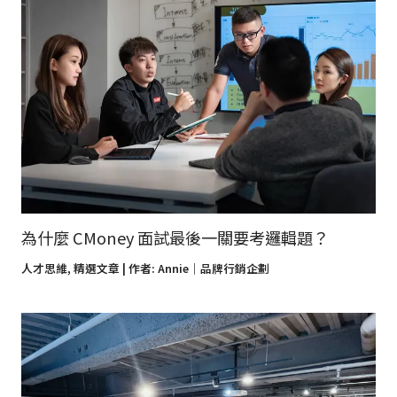
為什麼 CMoney 面試最後一關要考邏輯題？
人才思維
,
精選文章
| 作者:
Annie｜品牌行銷企劃