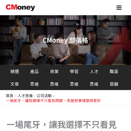
搜
跳
Main
尋
至
Men
主
要
內
容
CMoney 部落格
精選
產品
商業
學習
人才
職涯
文章
思維
思維
思維
思維
發展
首頁
人才思維
公司活動
一場尾牙，讓我選擇不只看見問題，而是把事情變得更好
一場尾牙，讓我選擇不只看見