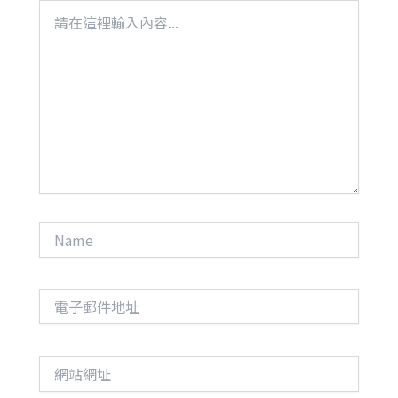
請
在
這
裡
輸
入
內
容...
Name
電
子
郵
件
網
地
站
址