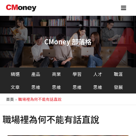
跳
Main
至
Men
主
要
內
容
CMoney 部落格
精選
產品
商業
學習
人才
職涯
文章
思維
思維
思維
思維
發展
首頁
職場裡為何不能有話直說
職場裡為何不能有話直說