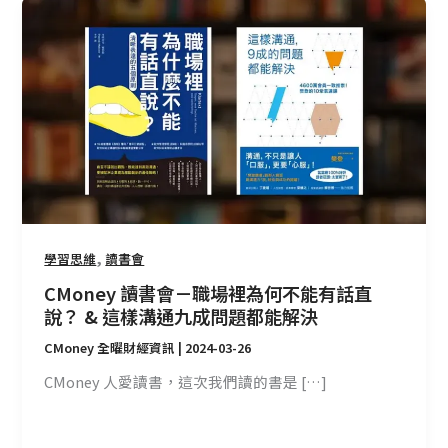
CMoney
讀
書
會
－
職
場
裡
為
何
不
,
學習思維
讀書會
能
CMoney 讀書會－職場裡為何不能有話直
有
說？ & 這樣溝通九成問題都能解決
話
直
CMoney 全曜財經資訊
|
2024-03-26
說？
CMoney 人愛讀書，這次我們讀的書是 […]
&
這
樣