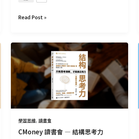
Read Post »
CMoney
讀
書
會
—
結
構
思
考
力
,
學習思維
讀書會
CMoney 讀書會 — 結構思考力