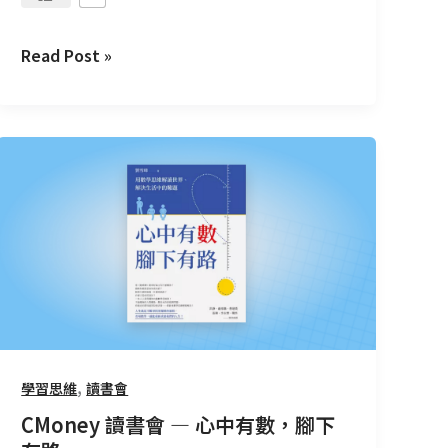
Read Post »
CMoney
讀
書
會
—
心
中
有
數，
腳
,
學習思維
讀書會
下
CMoney 讀書會 — 心中有數，腳下
有