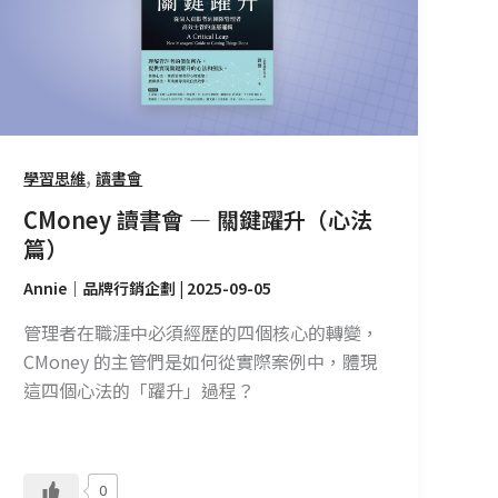
—
關
鍵
躍
升
（心
,
學習思維
讀書會
法
CMoney 讀書會 — 關鍵躍升（心法
篇）
篇）
Annie｜品牌行銷企劃
|
2025-09-05
管理者在職涯中必須經歷的四個核心的轉變，
CMoney 的主管們是如何從實際案例中，體現
這四個心法的「躍升」過程？
0