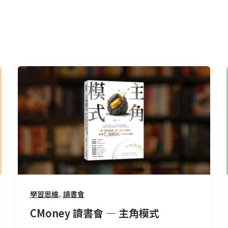
CMoney
讀
書
會
—
主
角
模
式
,
學習思維
讀書會
CMoney 讀書會 — 主角模式