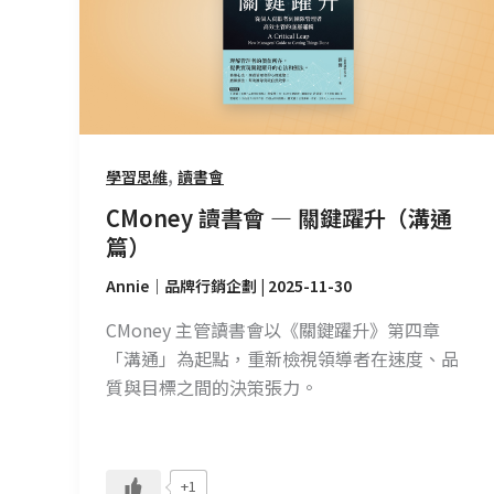
—
關
鍵
躍
升
（溝
,
學習思維
讀書會
通
CMoney 讀書會 — 關鍵躍升（溝通
篇）
篇）
Annie｜品牌行銷企劃
|
2025-11-30
CMoney 主管讀書會以《關鍵躍升》第四章
「溝通」為起點，重新檢視領導者在速度、品
質與目標之間的決策張力。
+1