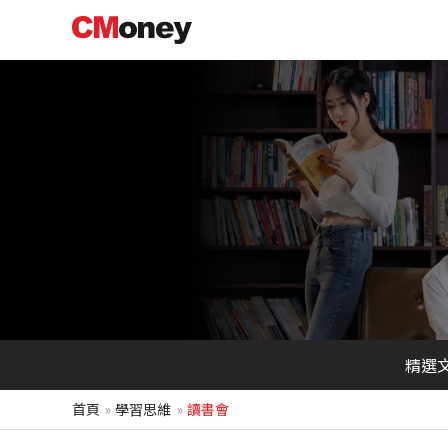
跳
至
主
要
內
容
精選
首頁
學習思維
讀書會