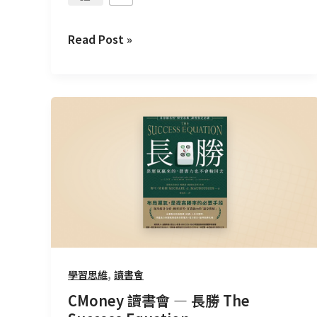
Read Post »
CMoney
讀
書
會
—
長
勝
The
Success
Equation
,
學習思維
讀書會
CMoney 讀書會 — 長勝 The