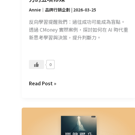
的
五
Annie｜品牌行銷企劃
|
2026-03-25
項
反向學習提醒我們：過往成功可能成為盲點。
修
透過 CMoney 實際案例，探討如何在 AI 時代重
煉
新思考學習與決策，提升判斷力。
0
Read Post »
CMoney
讀
書
會