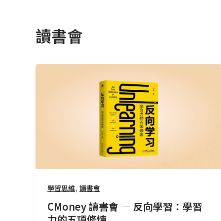
讀書會
CMoney
讀
書
會
—
反
向
學
習：
學
,
學習思維
讀書會
習
CMoney 讀書會 — 反向學習：學習
力
力的五項修煉