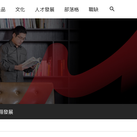
搜
產品
文化
人才發展
部落格
職缺
尋
涯發展