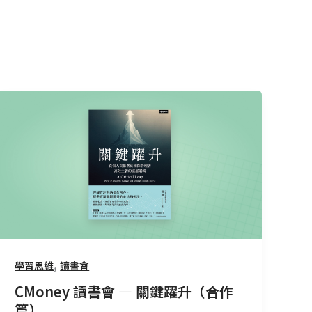
CMoney
讀
書
會
—
關
鍵
躍
升
（合
,
學習思維
讀書會
作
CMoney 讀書會 — 關鍵躍升（合作
篇）
篇）