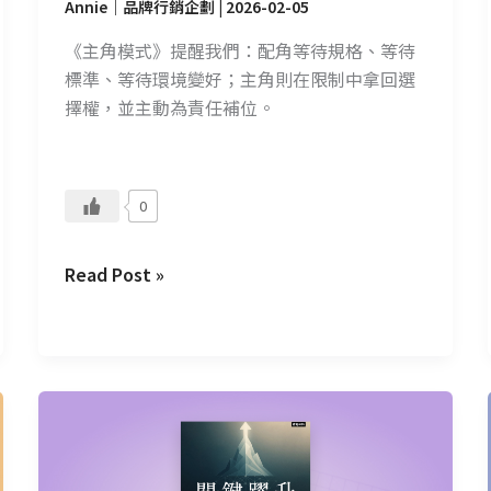
Annie｜品牌行銷企劃
|
2026-02-05
《主角模式》提醒我們：配角等待規格、等待
標準、等待環境變好；主角則在限制中拿回選
擇權，並主動為責任補位。
0
Read Post »
CMoney
讀
書
會