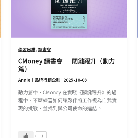
—
關
鍵
躍
升
（動
,
學習思維
讀書會
力
CMoney 讀書會 — 關鍵躍升（動力
篇）
篇）
Annie｜品牌行銷企劃
|
2025-10-03
動力篇中，CMoney 在實踐《關鍵躍升》的過
程中，不斷練習如何讓夥伴將工作視為自我實
現的挑戰，並找到與公司使命的連結。
+1