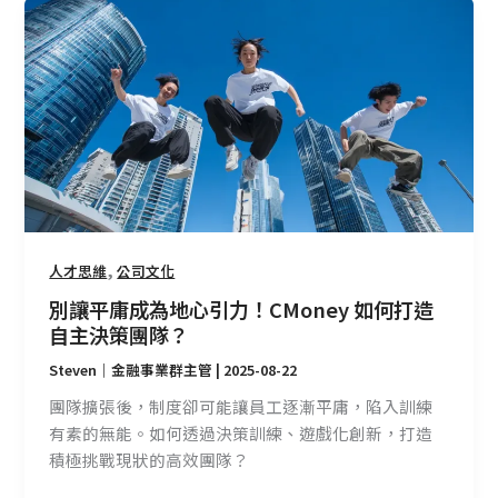
別
讓
平
庸
成
為
地
心
引
力！
,
人才思維
公司文化
CMoney
如
別讓平庸成為地心引力！CMoney 如何打造
何
自主決策團隊？
打
Steven｜金融事業群主管
|
2025-08-22
造
團隊擴張後，制度卻可能讓員工逐漸平庸，陷入訓練
自
有素的無能。如何透過決策訓練、遊戲化創新，打造
主
積極挑戰現狀的高效團隊？
決
策