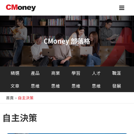
跳
Main
至
Men
主
要
內
容
CMoney 部落格
精選
產品
商業
學習
人才
職涯
文章
思維
思維
思維
思維
發展
首頁
自主決策
自主決策