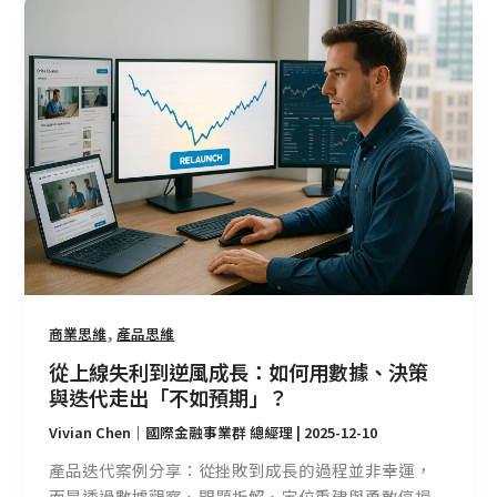
從
上
線
失
利
到
逆
風
成
長：
如
何
用
,
商業思維
產品思維
數
從上線失利到逆風成長：如何用數據、決策
據、
與迭代走出「不如預期」？
決
Vivian Chen｜國際金融事業群 總經理
|
2025-12-10
策
與
產品迭代案例分享：從挫敗到成長的過程並非幸運，
迭
而是透過數據觀察、問題拆解、定位重建與勇敢停損