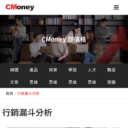
跳
Main
至
Men
主
要
內
容
CMoney 部落格
精選
產品
商業
學習
人才
職涯
文章
思維
思維
思維
思維
發展
首頁
行銷漏斗分析
行銷漏斗分析