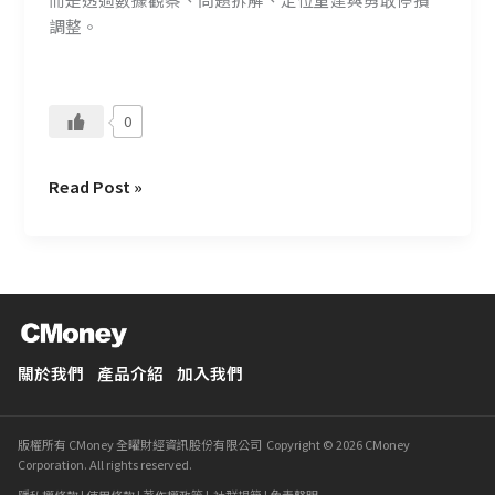
代
調整。
走
出
「不
0
如
預
期」？
Read Post »
關於我們
產品介紹
加入我們
版權所有 CMoney 全曜財經資訊股份有限公司 Copyright © 2026 CMoney
Corporation. All rights reserved.
隱私權條款
|
使用條款
|
著作權政策
|
社群規範
|
免責聲明