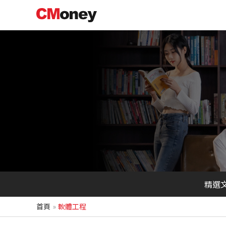
跳
至
主
要
內
容
精選
首頁
軟體工程