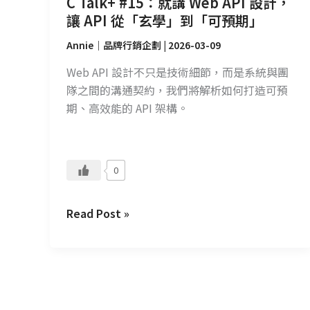
C Talk+ #15：就講 Web API 設計，
「玄
讓 API 從「玄學」到「可預期」
學」
到
Annie｜品牌行銷企劃
|
2026-03-09
「可
Web API 設計不只是技術細節，而是系統與團
預
隊之間的溝通契約，我們將解析如何打造可預
期」
期、高效能的 API 架構。
0
Read Post »