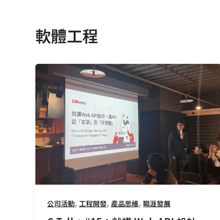
軟體工程
C
Talk+
#15：
就
講
Web
API
設
計，
讓
API
,
,
,
公司活動
工程開發
產品思維
職涯發展
從