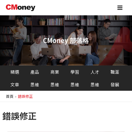
跳
Main
至
Men
主
要
內
容
CMoney 部落格
精選
產品
商業
學習
人才
職涯
文章
思維
思維
思維
思維
發展
首頁
錯誤修正
錯誤修正