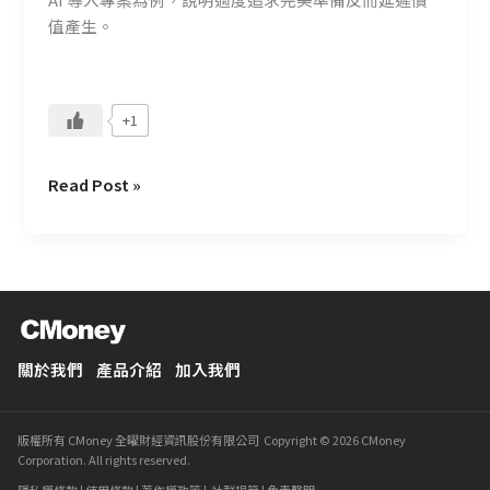
敢
值產生。
先
試？
+1
Read Post »
關於我們
產品介紹
加入我們
版權所有 CMoney 全曜財經資訊股份有限公司 Copyright © 2026 CMoney
Corporation. All rights reserved.
隱私權條款
|
使用條款
|
著作權政策
|
社群規範
|
免責聲明