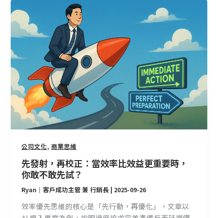
先
發
射，
再
校
正：
當
效
率
比
效
益
更
,
公司文化
商業思維
重
先發射，再校正：當效率比效益更重要時，
要
你敢不敢先試？
時，
Ryan｜客戶成功主管 兼 行銷長
|
2025-09-26
你
敢
效率優先思維的核心是「先行動，再優化」，文章以
不
AI 導入專案為例，說明過度追求完美準備反而延遲價