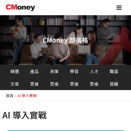
跳
Main
至
Men
主
要
內
容
CMoney 部落格
精選
產品
商業
學習
人才
職涯
文章
思維
思維
思維
思維
發展
首頁
AI 導入實戰
AI 導入實戰