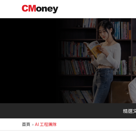
跳
至
主
要
內
容
精選
首頁
AI 工程團隊