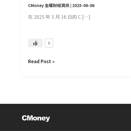
明
CMoney 全曜財經資訊
|
2025-06-06
會
在 2025 年 5 月 16 日的 C […]
－
AI
賦
能
0
的
範
Read Post »
例
展
示