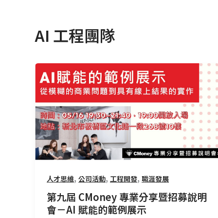
AI 工程團隊
第
九
屆
CMoney
專
業
分
享
暨
,
,
,
人才思維
公司活動
工程開發
職涯發展
招
第九屆 CMoney 專業分享暨招募說明
募
會－AI 賦能的範例展示
說