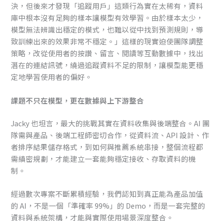
決，但後來才發現「追蹤用戶」這類行為實在太稀有，資料
庫中根本沒有足夠的樣本讓模型有效學習。由於樣本太少，
模型無法辨識出穩定的模式，也難以從中找到預測規則，導
致訓練出來的效果非常不穩定。」這樣的現實迫使團隊調整
策略，改從使用者的按讚、留言、閱讀等互動數據中，找出
潛在的連結訊號，繞過追蹤資料不足的限制，讓模型能更穩
定地學習使用者的偏好。
課題不只在模型，更在數據與上下游整合
Jacky 也坦言，最大的挑戰其實在資料收集與後端整合。AI 團
隊需與產品、後端工程師密切合作，從資料流、API 設計、作
者排序結果儲存格式，到如何與推薦系統串接，整個流程都
需縝密規劃，才能建立一套能夠穩定接收、存取資料的機
制。
經過數次專案不斷累積經驗，我們認知到真正能為產品加值
的 AI，不是一個「準確率 99%」的 Demo，而是一套完整的
資料與系統架構，才能與實際使用場景深度整合。