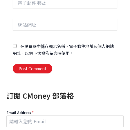
子
郵
件
網
地
站
址
網
址
在
瀏覽器
中儲存顯示名稱、電子郵件地址及個人網站
網址，以供下次發佈留言時使用。
Alternative:
訂閱 CMoney 部落格
Email Address
*