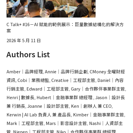
C Talk+ #16－AI 賦能的範例展示：巨量數據結構化的解決方
案
2026 年 5 月 11 日
Authors List
Amber｜品牌經理
,
Annie｜品牌行銷企劃
,
CMoney 全曜財經
資訊
,
Cobi｜業務總監
,
Creative｜工程部主管
,
Daniel｜內容
行銷主管
,
Edward｜工程部主管
,
Gary｜合作夥伴事業群主管
,
Henri | 數據長
,
Hubert｜金融事業群 總經理
,
Jason｜設計長
兼 行銷長
,
Joanne｜設計部主管
,
Ken｜創辦人 兼 CEO
,
Kerwin | AI Lab 負責人 兼 產品長
,
Kimber｜金融事業群主管
,
Mark｜工程部主管
,
Mars｜影音設計主管
,
Nashi｜人資部主
管
,
Nienen｜工程部主管
,
Niko｜合作夥伴事業群 總經理
,