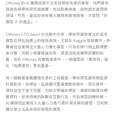
CMoney 的 AI 團隊成員不乏來自學術背景的專家，他們曾參
與過各類學術研究與競賽，包括影像辨識、自然語言處理等
領域。然而，當這些技術導入實際商業情境後，才發現「好
模型 ≠ 好產品」。
CMoney CTO Jason 在活動中分享，學術界通常專注於追求
模型在評估指標上的極致表現，尤其在 Kaggle 等競賽中，參
賽者往往會傾注大量心力優化模型，只為在排行榜上取得更
高分數，而較少考慮推論效率、資源消耗或實際部署的挑
戰，但在 CMoney 的實務場景中，一個模型的「實用性」遠
比「指標漂亮」更為重要。
另一個顯著差異體現在資料工程層面。學術研究通常假設資
料是乾淨、有標註，且具備可重複實驗的條件；而在業界，
資料往往不僅不完整，也缺乏明確的標註，需要仰賴隱性標
籤資料，如使用者的點擊或互動行為，作為模型訓練依據。
AI 團隊因此需投入大量心力進行資料清洗與前處理，否則將
難以建立出具有良好表現的模型。