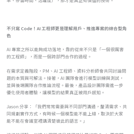
率、停留時間、活躍度），那才是真正有價值的技術。
不只寫 Code！AI 工程師更是理解用戶、推進專案的綜合型角
色
AI 專案之所以能夠成功落地，靠的從來不只是「一個很厲害
的工程師」，而是一個跨部門合作的過程。
在需求定義階段，PM、AI 工程師、資料分析師會共同討論問
題的本質與可解法。接著，AI 團隊會進行模型訓練與測試，
並與後端團隊合作推論流程。最後，產品設計團隊需進一步
優化使用者體驗，讓模型的結果真正被用戶感知。
Jason 分享：「我們常常需要與不同部門溝通，釐清需求、共
同規劃實作方式，有時候一個模型能不能上線，取決於大家
能不能在會議室裡講清楚彼此的語言。」