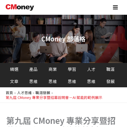
搜
跳
Main
尋
至
Men
主
要
內
容
CMoney 部落格
精選
產品
商業
學習
人才
職涯
文章
思維
思維
思維
思維
發展
首頁
人才思維
職涯發展
第九屆 CMoney 專業分享暨招募說明會－AI 賦能的範例展示
第九屆 CMoney 專業分享暨招