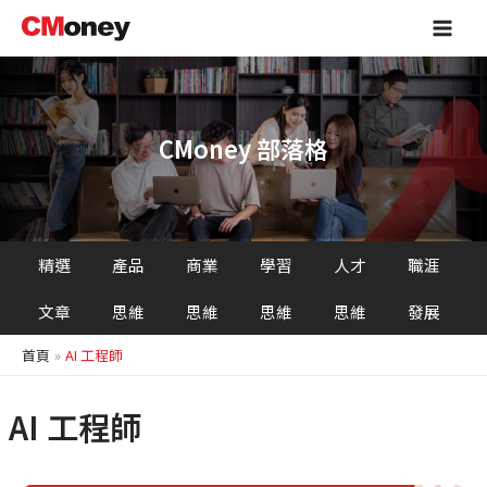
跳
Main
至
Men
主
要
內
容
CMoney 部落格
精選
產品
商業
學習
人才
職涯
文章
思維
思維
思維
思維
發展
首頁
AI 工程師
AI 工程師