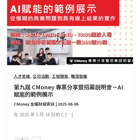
第
九
屆
CMoney
專
業
分
享
暨
招
,
,
,
人才思維
公司活動
工程開發
職涯發展
募
說
第九屆 CMoney 專業分享暨招募說明會－AI
明
賦能的範例展示
會
CMoney 全曜財經資訊
|
2025-06-06
－
在 2025 年 5 月 16 日的 C […]
AI
賦
能
的