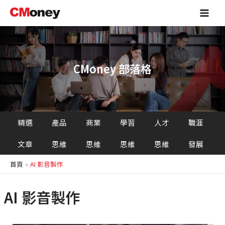
跳
Main
至
Men
主
要
內
容
CMoney 部落格
精選
產品
商業
學習
人才
職涯
文章
思維
思維
思維
思維
發展
首頁
AI 影音製作
AI 影音製作