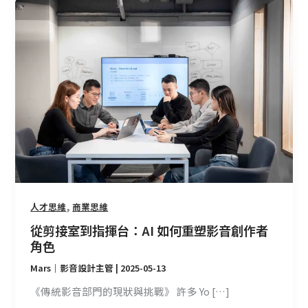
從
剪
接
室
到
指
揮
台：
AI
如
何
重
塑
,
人才思維
商業思維
影
從剪接室到指揮台：AI 如何重塑影音創作者
音
角色
創
Mars｜影音設計主管
|
2025-05-13
作
者
《傳統影音部門的現狀與挑戰》 許多 Yo […]
角