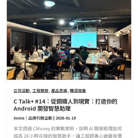
C
Talk+
#14：
從
鋼
鐵
人
到
現
實：
打
造
,
,
,
公司活動
工程開發
產品思維
職涯發展
你
的
C Talk+ #14：從鋼鐵人到現實：打造你的
Android
Android 開發智慧助理
開
Annie｜品牌行銷企劃
|
2026-01-19
發
智
本文透過 CMoney 的實戰案例，說明 AI 開發助理如何
慧
成為 24 小時在線的智慧助手，讓工程師專心做最有價