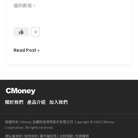
助
值的創造。
理
0
Read Post »
關於我們
產品介紹
加入我們
版權所有 CMoney 全曜財經資訊股份有限公司 Copyright © 2026 CMoney
Corporation. All rights reserved.
隱私權條款
|
使用條款
|
著作權政策
|
社群規範
|
免責聲明