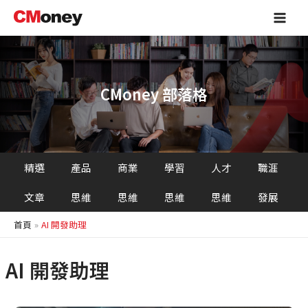
跳
Main
至
Men
主
要
內
容
CMoney 部落格
精選
產品
商業
學習
人才
職涯
文章
思維
思維
思維
思維
發展
首頁
AI 開發助理
AI 開發助理