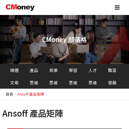
跳
Main
至
Men
主
要
內
容
CMoney 部落格
精選
產品
商業
學習
人才
職涯
文章
思維
思維
思維
思維
發展
首頁
Ansoff 產品矩陣
Ansoff 產品矩陣