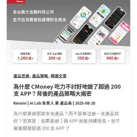
為
什
麼
CMoney
吃
力
不
討
好
地
,
,
做
產品思維
產品策略
精選文章
了
為什麼 CMoney 吃力不討好地做了超過 200
超
支 APP？背後的產品策略大揭密
過
Kerwin | AI Lab 負責人 兼 產品長
|
2025-08-20
200
支
為什麼要做那麼多支產品？而不是專注做一支產品就
APP？
好？答案是：如果能做 1 個 APP 就能持續增長，就不
背
需要開發超過 200 支 APP 了
後