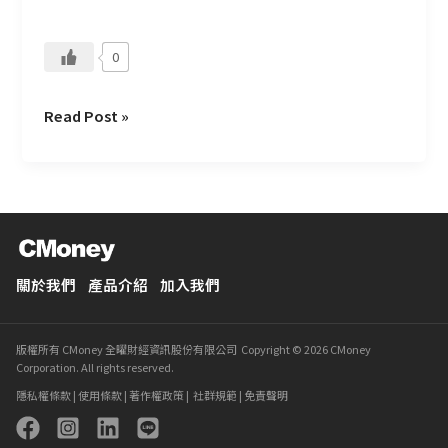
的
產
0
品
策
略
Read Post »
大
揭
密
關於我們
產品介紹
加入我們
版權所有 CMoney 全曜財經資訊股份有限公司 Copyright © 2026 CMoney
Corporation. All rights reserved.
隱私權條款
|
使用條款
|
著作權政策
|
社群規範
|
免責聲明