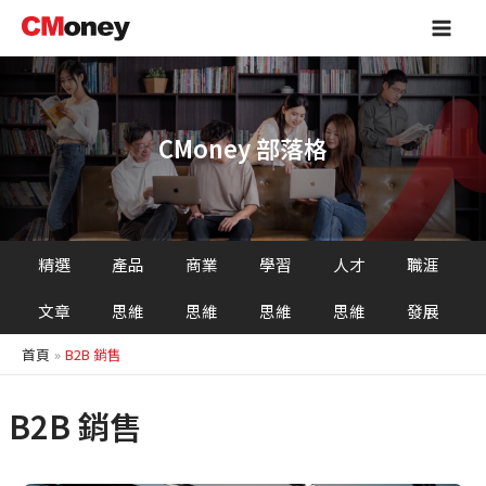
跳
Main
至
Men
主
要
內
容
CMoney 部落格
精選
產品
商業
學習
人才
職涯
文章
思維
思維
思維
思維
發展
首頁
B2B 銷售
B2B 銷售