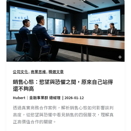
銷
售
心
態：
慾
望
與
恐
懼
之
,
,
公司文化
商業思維
精選文章
間，
原
銷售心態：慾望與恐懼之間，原來自己站得
來
還不夠高
自
Hubert｜金融事業群 總經理
|
2026-01-12
己
透過真實商務合作案例，解析銷售心態如何影響談判
站
高度，從慾望與恐懼中看見銷售的四個層次，理解真
得
正高價值合作的關鍵。
還
不