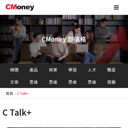
跳
Main
至
Men
主
要
內
容
CMoney 部落格
精選
產品
商業
學習
人才
職涯
文章
思維
思維
思維
思維
發展
首頁
C Talk+
C Talk+