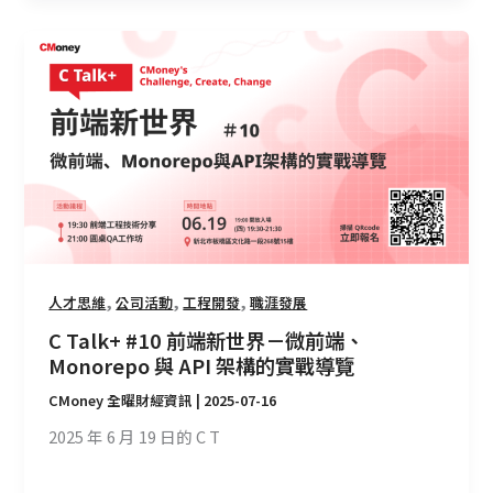
C
Talk+
#10
前
端
新
世
界
－
微
,
,
,
人才思維
公司活動
工程開發
職涯發展
前
端、
C Talk+ #10 前端新世界－微前端、
Monorepo
Monorepo 與 API 架構的實戰導覽
與
CMoney 全曜財經資訊
|
2025-07-16
API
2025 年 6 月 19 日的 C T
架
構
的