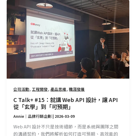
C
Talk+
#15：
就
講
Web
API
設
計，
讓
API
從
,
,
,
公司活動
工程開發
產品思維
職涯發展
「玄
學」
C Talk+ #15：就講 Web API 設計，讓 API
到
從「玄學」到「可預期」
「可
Annie｜品牌行銷企劃
|
2026-03-09
預
期」
Web API 設計不只是技術細節，而是系統與團隊之間
的溝通契約，我們將解析如何打造可預期、高效能的