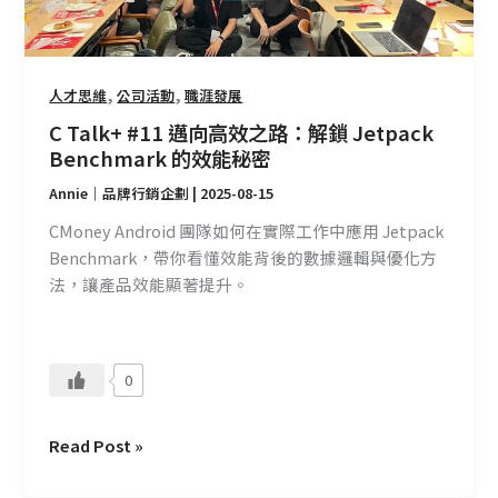
解
鎖
Jetpack
,
,
人才思維
公司活動
職涯發展
Benchmark
的
C Talk+ #11 邁向高效之路：解鎖 Jetpack
效
Benchmark 的效能秘密
能
Annie｜品牌行銷企劃
|
2025-08-15
秘
密
CMoney Android 團隊如何在實際工作中應用 Jetpack
Benchmark，帶你看懂效能背後的數據邏輯與優化方
法，讓產品效能顯著提升。
0
Read Post »