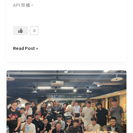
API 架構。
0
Read Post »
C
Talk+
#11
邁
向
高
效
之
路：