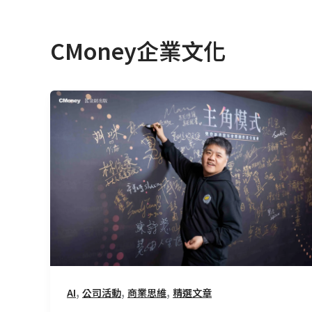
CMoney企業文化
樊
登
《主
角
模
式》
發
布
會
暨
創
,
,
,
AI
公司活動
商業思維
精選文章
作