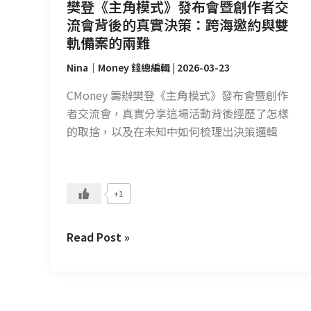
者
樊登《主角模式》發布會暨創作者交
交
流會背後的真實決策：跨海邀約與雙
流
軌備案的兩難
會
Nina｜Money 錢總編輯
|
2026-03-23
背
後
CMoney 籌辦樊登《主角模式》發布會暨創作
的
者交流會，真實分享這場活動背後經歷了怎樣
真
的取捨，以及在未知中如何梳理出決策邏輯
實
決
策：
+1
跨
海
Read Post »
邀
約
與
雙