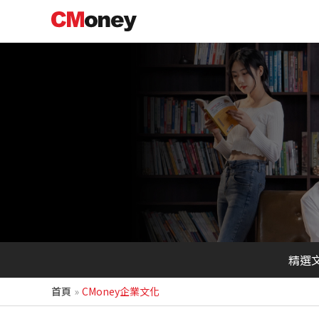
跳
至
主
要
內
容
精選
首頁
CMoney企業文化