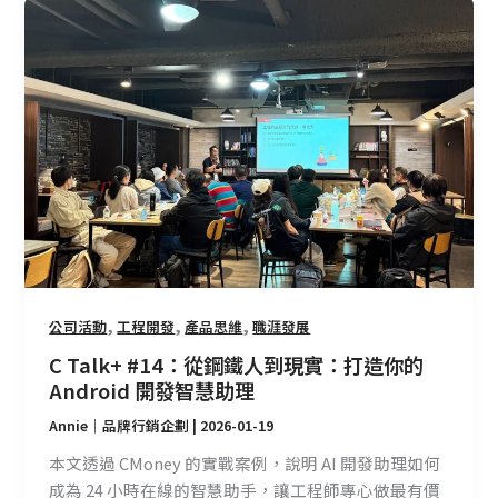
C
Talk+
#14：
從
鋼
鐵
人
到
現
實：
打
造
,
,
,
公司活動
工程開發
產品思維
職涯發展
你
的
C Talk+ #14：從鋼鐵人到現實：打造你的
Android
Android 開發智慧助理
開
Annie｜品牌行銷企劃
|
2026-01-19
發
智
本文透過 CMoney 的實戰案例，說明 AI 開發助理如何
慧
成為 24 小時在線的智慧助手，讓工程師專心做最有價