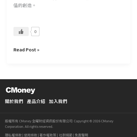
助
值的創造。
理
0
Read Post »
關於我們
產品介紹
加入我們
版權所有 CMoney 全曜財經資訊股份有限公司 Copyright © 2026 CMoney
Corporation. All rights reserved.
隱私權條款
|
使用條款
|
著作權政策
|
社群規範
|
免責聲明