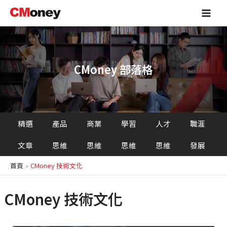
跳
Main
至
Men
主
要
內
容
CMoney 部落格
精選
產品
商業
學習
人才
職涯
文章
思維
思維
思維
思維
發展
首頁
CMoney 技術文化
CMoney 技術文化