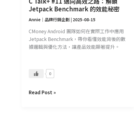
C Talk+ #11 邁向高效之路：解鎖
Benchmark
Jetpack Benchmark 的效能秘密
的
效
Annie｜品牌行銷企劃
|
2025-08-15
能
CMoney Android 團隊如何在實際工作中應用
秘
Jetpack Benchmark，帶你看懂效能背後的數
密
據邏輯與優化方法，讓產品效能顯著提升。
0
Read Post »