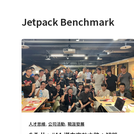
Jetpack Benchmark
C
Talk+
#11
邁
向
高
效
之
路：
解
鎖
,
,
人才思維
公司活動
職涯發展
Jetpack