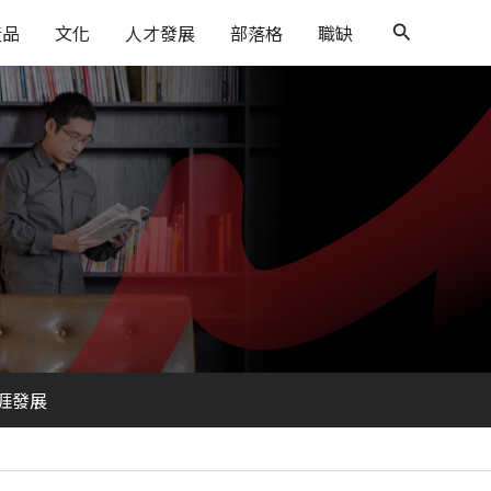
搜
產品
文化
人才發展
部落格
職缺
尋
涯發展