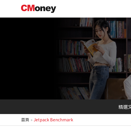
跳
至
主
要
內
容
精選
首頁
Jetpack Benchmark