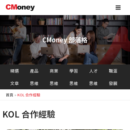
跳
Main
至
Men
主
要
內
容
CMoney 部落格
精選
產品
商業
學習
人才
職涯
文章
思維
思維
思維
思維
發展
首頁
KOL 合作經驗
KOL 合作經驗