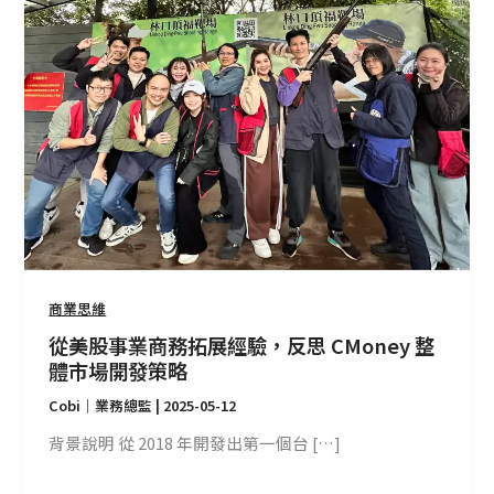
從
美
股
事
業
商
務
拓
展
經
驗，
反
商業思維
思
從美股事業商務拓展經驗，反思 CMoney 整
CMoney
體市場開發策略
整
體
Cobi｜業務總監
|
2025-05-12
市
背景說明 從 2018 年開發出第一個台 […]
場
開