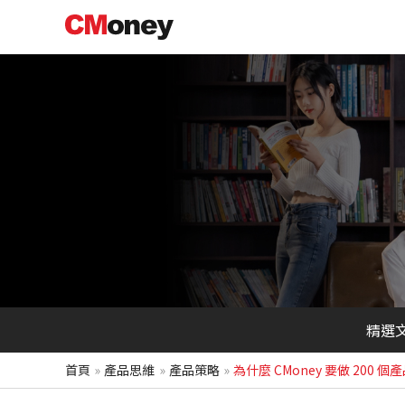
跳
至
主
要
內
容
精選
首頁
產品思維
產品策略
為什麼 CMoney 要做 20