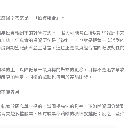
怎麼辦？答案是：
「投資組合」
。
股票投資報酬率
的計算方式。一般人可能會直接以期望報酬率來
值加總，但真實的投資更像是「複利」，也就是把每一次賺到的
可能與期望報酬率產生落差，這也正是投資組合能降低波動性的
的標的上，以降低單一投資標的帶來的風險，目標不是追求單次
報酬更加穩定，同樣的邏輯也適用於產品開發。
勝率更容易
其執著於研究單一標的，試圖提高它的勝率，不如將資源分散到
發現買越多檔股票，所有股票都賠錢的機率就越低；反之，至少