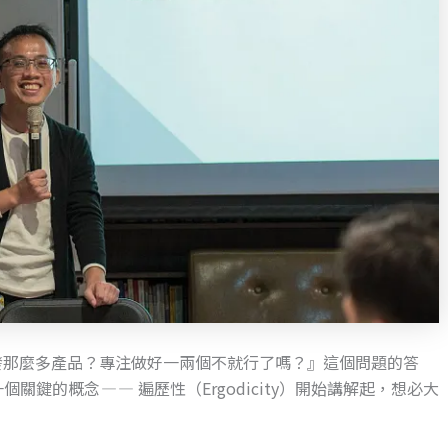
開發那麼多產品？專注做好一兩個不就行了嗎？』這個問題的答
的概念 — — 遍歷性（Ergodicity）開始講解起，想必大