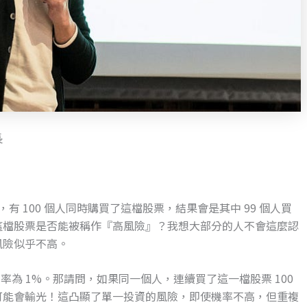
長
，有 100 個人同時購買了這檔股票，結果會是其中 99 個人買
這檔股票是否能被稱作『高風險』？我想大部分的人不會這麼認
風險似乎不高。
率為 1%。那請問，如果同一個人，連續買了這一檔股票 100
可能會輸光！這凸顯了單一投資的風險，即使機率不高，但重複