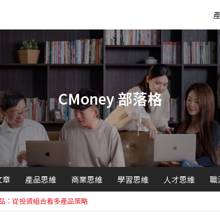
CMoney 部落格
文章
產品思維
商業思維
學習思維
人才思維
職
0 個產品：從投資組合看多產品策略