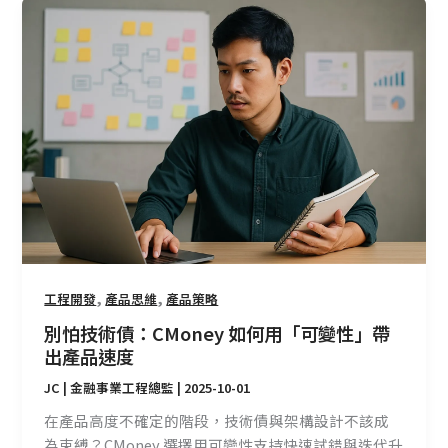
別
怕
技
術
債：
CMoney
如
何
用
「可
變
性」
帶
,
,
工程開發
產品思維
產品策略
出
別怕技術債：CMoney 如何用「可變性」帶
產
出產品速度
品
JC | 金融事業工程總監
|
2025-10-01
速
度
在產品高度不確定的階段，技術債與架構設計不該成
為束縛？CMoney 選擇用可變性支持快速試錯與迭代升