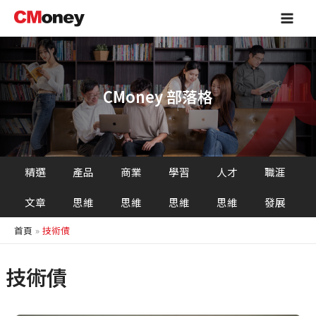
跳
Main
至
Men
主
要
內
容
CMoney 部落格
精選
產品
商業
學習
人才
職涯
文章
思維
思維
思維
思維
發展
首頁
技術債
技術債