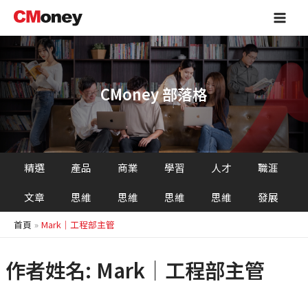
跳
Main
至
Men
主
要
內
容
CMoney 部落格
精選
產品
商業
學習
人才
職涯
文章
思維
思維
思維
思維
發展
首頁
Mark｜工程部主管
作者姓名: Mark｜工程部主管