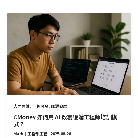
CMoney
如
何
用
AI
改
寫
後
端
工
程
師
培
,
,
人才思維
工程開發
職涯發展
訓
CMoney 如何用 AI 改寫後端工程師培訓模
模
式？
式？
Mark｜工程部主管
|
2025-08-26