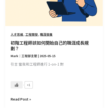
何
開
始
自
己
的
,
,
人才思維
工程開發
職涯發展
職
初階工程師該如何開始自己的職涯成長規
涯
劃？
成
Mark｜工程部主管
|
2025-05-15
長
規
引言 當我和工程師進行 1-on-1 對
劃？
+1
Read Post »