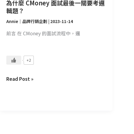
邏
為什麼 CMoney 面試最後一關要考邏
輯
輯題？
題？
Annie｜品牌行銷企劃
|
2023-11-14
前言 在 CMoney 的面試流程中，邏
+2
Read Post »