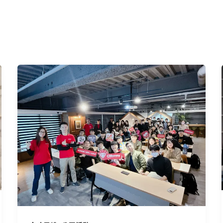
AppWorks
School
Coding
Bootcamp
＆
Campus
Program
企
業
參
訪