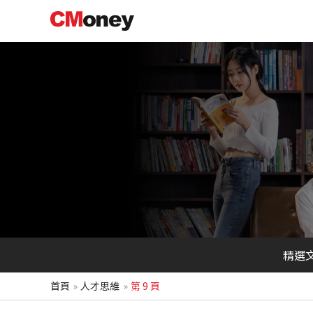
跳
至
主
要
內
容
精選
首頁
人才思維
第 9 頁