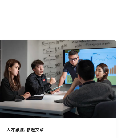
為
什
麼
CMoney
面
試
最
後
一
關
要
,
人才思維
精選文章
考