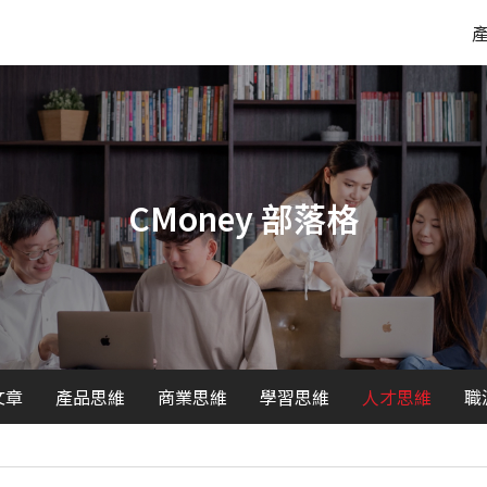
CMoney 部落格
文章
產品思維
商業思維
學習思維
人才思維
職