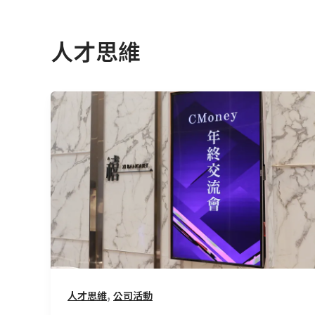
人才思維
CMoney
年
終
交
流
會
—
運
用
Problem
Solving
,
人才思維
公司活動
框