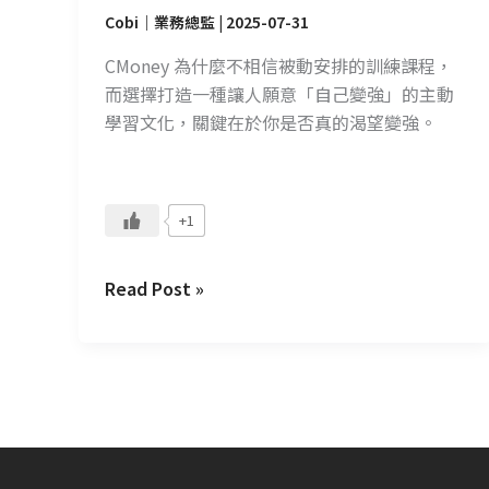
於
Cobi｜業務總監
|
2025-07-31
主
動
CMoney 為什麼不相信被動安排的訓練課程，
追
而選擇打造一種讓人願意「自己變強」的主動
求
學習文化，關鍵在於你是否真的渴望變強。
+1
Read Post »