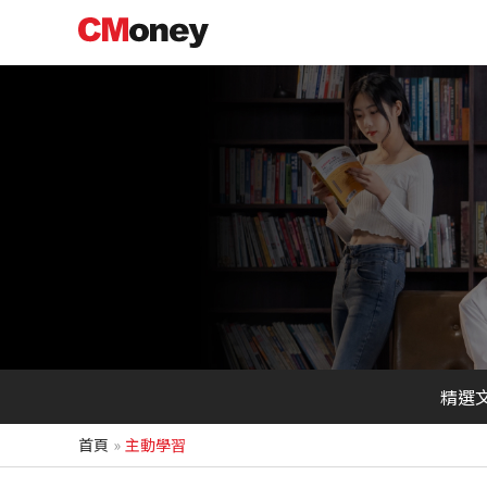
跳
至
主
要
內
容
精選
首頁
主動學習