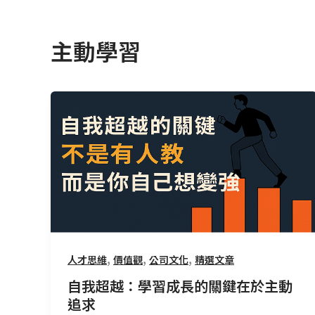
主動學習
自
我
超
越：
學
習
成
長
的
,
,
,
人才思維
價值觀
公司文化
精選文章
關
鍵
自我超越：學習成長的關鍵在於主動
在
追求