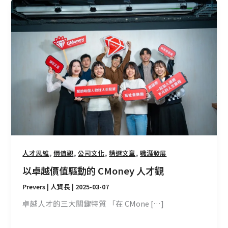
以
卓
越
價
值
驅
動
的
CMoney
人
才
觀
,
,
,
,
人才思維
價值觀
公司文化
精選文章
職涯發展
以卓越價值驅動的 CMoney 人才觀
Prevers | 人資長
|
2025-03-07
卓越人才的三大關鍵特質 「在 CMone […]