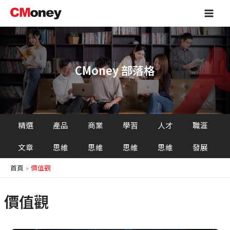
跳
Main
至
Men
主
要
內
容
CMoney 部落格
精選
產品
商業
學習
人才
職涯
文章
思維
思維
思維
思維
發展
首頁
價值觀
價值觀