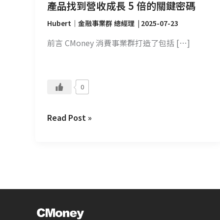
老
產品找到營收成長 5 倍的關鍵密碼
產
Hubert｜金融事業群 總經理
|
2025-07-23
品
找
前言 CMoney 消費事業群打造了包括 […]
到
營
收
0
成
長
Read Post »
5
倍
的
關
鍵
密
碼