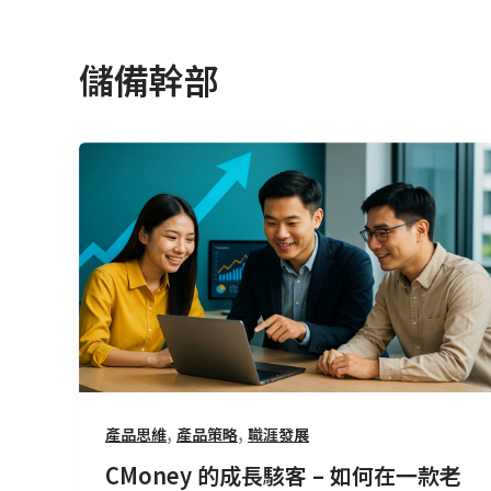
儲備幹部
CMoney
的
成
長
駭
客
–
如
何
在
,
,
產品思維
產品策略
職涯發展
一
款
CMoney 的成長駭客 – 如何在一款老