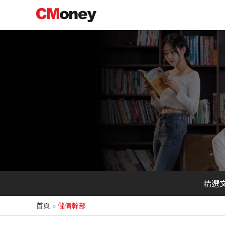
跳
至
主
要
內
容
精選
首頁
儲備幹部