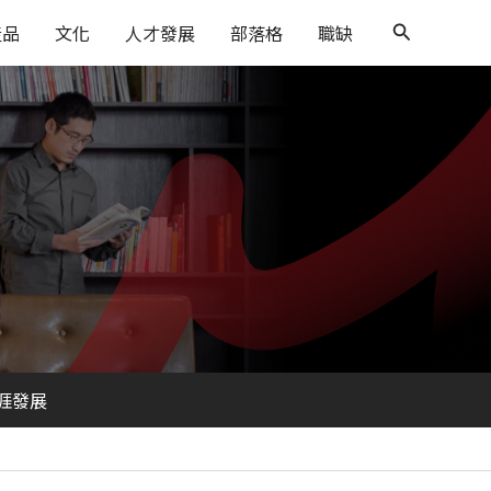
搜
產品
文化
人才發展
部落格
職缺
尋
涯發展